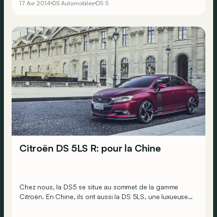
17 Avr 2014
DS Automobiles
DS 5
permet de savoir assez clairement à quoi nous avons
affaire: dans le cas présent, à la dernière mouture de la
DS5, motorisée par le nouveau bloc diesel répondant à
la norme euro6, accolée à une boîte automatique à six
rapports d'origine Aisin.
Citroën DS 5LS R: pour la Chine
Chez nous, la DS5 se situe au sommet de la gamme
Citroën. En Chine, ils ont aussi la DS 5LS, une luxueuse
berline adaptée aux goûts locaux. Et au salon de Pékin,
Citroën présentera même son dérivé sportif R.