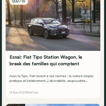
0.0
/ 10
Essai: Fiat Tipo Station Wagon, le
break des familles qui comptent
Avec la Tipo, Fiat revient à ses racines : la voiture simple,
pratique et (relativement…) abordable, saupoudrée
d’une pincée de style à l’italienne. Sa version break est-
elle également intéressante ?
14 Nov 2023
Fiat
Tipo