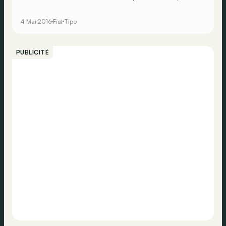
mais bien deux modèles supplémentaires : la 5 portes et
la Station Wagon. Un retour sur le segment C, que Fiat
4 Mai 2016
Fiat
Tipo
admet avoir trop longtemps déserté.
PUBLICITÉ