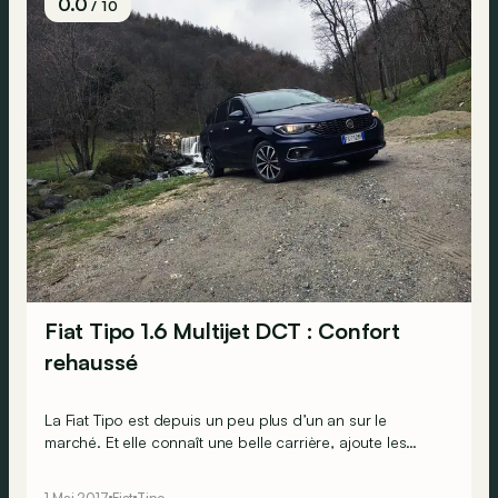
0.0
/ 10
Fiat Tipo 1.6 Multijet DCT : Confort
rehaussé
La Fiat Tipo est depuis un peu plus d’un an sur le
marché. Et elle connaît une belle carrière, ajoute les
Italiens… Il était toutefois grand temps d’étendre la
gamme, ce qui se fait via une version à boîte
1 Mai 2017
Fiat
Tipo