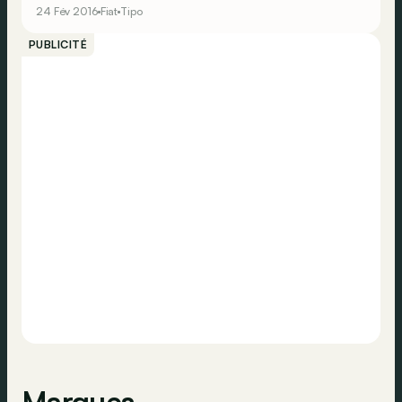
mètres de long. Ciblant une clientèle cherchant avant
24 Fév 2016
Fiat
Tipo
tout un rapport qualité/prix, la Tipo a toutefois quelques
atouts dans sa manche.
PUBLICITÉ
Marques