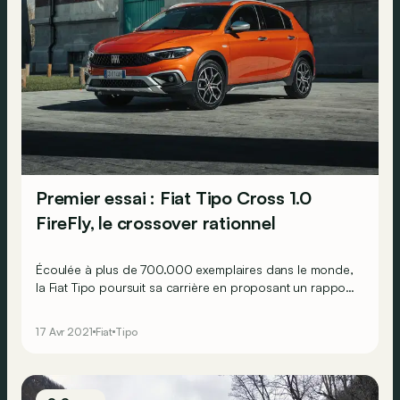
Premier essai : Fiat Tipo Cross 1.0
FireFly, le crossover rationnel
Écoulée à plus de 700.000 exemplaires dans le monde,
la Fiat Tipo poursuit sa carrière en proposant un rapport
prix-prestations parmi les plus avantageux. À l’occasion
du facelift du modèle, la gamme s’élargit avec l’arrivée
17 Avr 2021
Fiat
Tipo
d’une nouvelle déclinaison : la Tipo Cross, une variante
un tantinet plus baroudeuse !