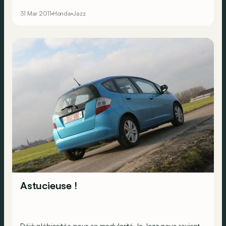
hybrides. Une vague qui touche désormais la Jazz.
31 Mar 2011
Honda
Jazz
Citadine à conscience verte, la Jazz en profite
également pour se rebiffer, ce qui profite à toute la
gamme.
Astucieuse !
Déjà plébiscitée pour sa modularité, la Jazz nous revient