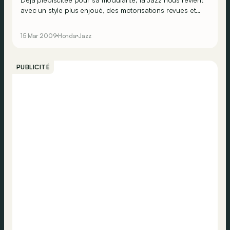
avec un style plus enjoué, des motorisations revues et
un équipement destiné à séduire une clientèle jeune !
Dynamique et souriante, cette nouvelle Jazz se pare de
15 Mar 2009
Honda
Jazz
nombreux atouts pratiques, pour nous faire oublier
l&rsquo;absence de diesel dans la gamme de
motorisation&hellip;
PUBLICITÉ