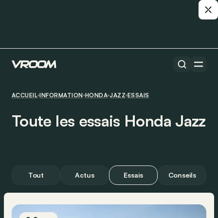
ACCUEIL
INFORMATION
HONDA
JAZZ
ESSAIS
Toute les essais Honda Jazz
Tout
Actus
Essais
Conseils