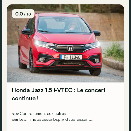
0.0
/ 10
Honda Jazz 1.5 i-VTEC : Le concert
continue !
<p>Contrairement aux autres
«&nbsp;minispaces&nbsp;» disparaissant
progressivement des catalogues, la Jazz ne semble pas
prête à quitter les devants de la scène. Au contraire,