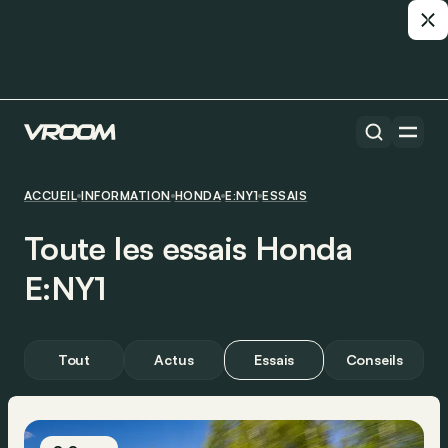
ACCUEIL
INFORMATION
HONDA
E:NY1
ESSAIS
Toute les essais Honda
E:NY1
Tout
Actus
Essais
Conseils