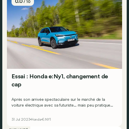
0.0
/ 10
Essai : Honda e:Ny1, changement de
cap
Après son arrivée spectaculaire sur le marché de la
voiture électrique avec sa futuriste… mais peu pratique
citadine « e », Honda change de stratégie. Voici le SUV
e:Ny1, plus conventionnel. Mais nettement plus
31 Jul 2023
Honda
E:NY1
polyvalent !