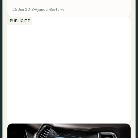
la gamme, nous retrouvons le Santa Fe. La prochaine
génération fera son apparition en mars au Salon de
25 Jan 2018
Hyundai
Santa Fe
Genève.</p> <br><br><br><br>
PUBLICITÉ