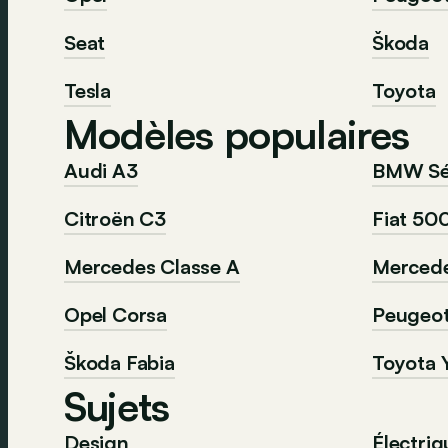
Seat
Škoda
Tesla
Toyota
Modèles populaires
Audi A3
BMW Sér
Citroën C3
Fiat 50
Mercedes Classe A
Mercede
Opel Corsa
Peugeo
Škoda Fabia
Toyota Y
Sujets
Design
Électriq