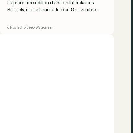
La prochaine édition du Salon Interclassics
Brussels, qui se tiendra du 6 au 8 novembre
prochain dans les Palais 7 et 11 du Heysel, aura le
privilège d’accueillir un véhicule d’exception :
6 Nov 2015
Jeep
Wagoneer
une Jeep Wagoneer de 1979, ayant appartenu à
notre famille royale.