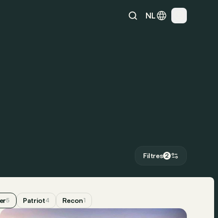
NL
Filtres
2
er
Patriot
Recon
5
4
1