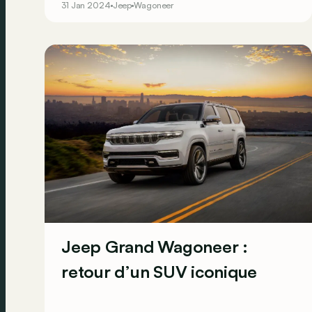
31 Jan 2024
Jeep
Wagoneer
bord, l'accent est également mis sur le luxe et la
technologie.
Jeep Grand Wagoneer :
retour d’un SUV iconique