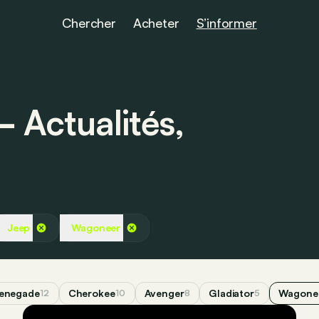
Chercher
Acheter
S’informer
Actualités,
Jeep
Wagoneer
enegade
Cherokee
Avenger
Gladiator
Wagone
12
10
8
5