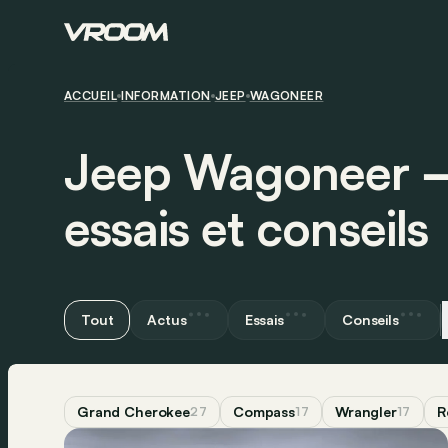
ACCUEIL
INFORMATION
JEEP
WAGONEER
Jeep Wagoneer ― 
essais et conseils
Tout
Actus
Essais
Conseils
Grand Cherokee
Compass
Wrangler
R
27
17
17