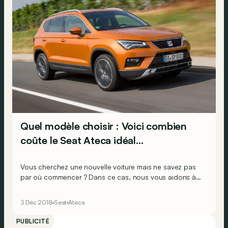
Quel modèle choisir : Voici combien
coûte le Seat Ateca idéal…
Vous cherchez une nouvelle voiture mais ne savez pas
par où commencer ? Dans ce cas, nous vous aidons à
choisir le bon moteur et la bonne version. Aujourd'hui,
nous nous attardons sur le populaire SUV de Seat,
3 Déc 2018
Seat
Ateca
l'Ateca.
PUBLICITÉ