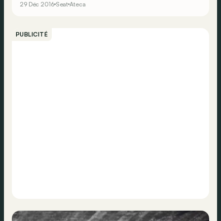
29 Déc 2016
Seat
Ateca
Cette fois, ça y est, le modèle tant attendu est arrivé
dans les concessions. Mais cette attente valait-elle la
peine ?
PUBLICITÉ