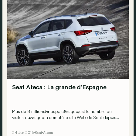
Seat Ateca : La grande d’Espagne
Plus de 8 millions&nbsp;: c&rsquo;est le nombre de
visites qu&rsquo;a compté le site Web de Seat depuis
que la marque a annoncé la commercialisation de son
premier SUV. C&rsquo;est dire si celui-ci est
24 Jun 2016
Seat
Ateca
attendu&nbsp;! Et le voilà enfin, nous l&rsquo;avons