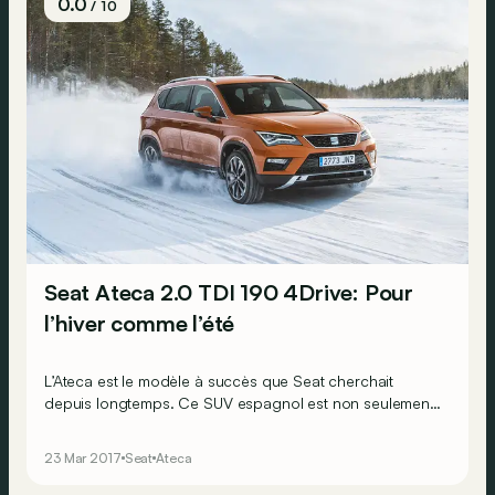
0.0
/ 10
Seat Ateca 2.0 TDI 190 4Drive: Pour
l’hiver comme l’été
L’Ateca est le modèle à succès que Seat cherchait
depuis longtemps. Ce SUV espagnol est non seulement
une traction avant pleine de mérites, mais répond
également à d’autres attentes lorsque la puissance est
23 Mar 2017
Seat
Ateca
envoyée vers les quatre roues. Ce que nous avons
d’ailleurs remarqué lors d'un test hivernal dans le Grand