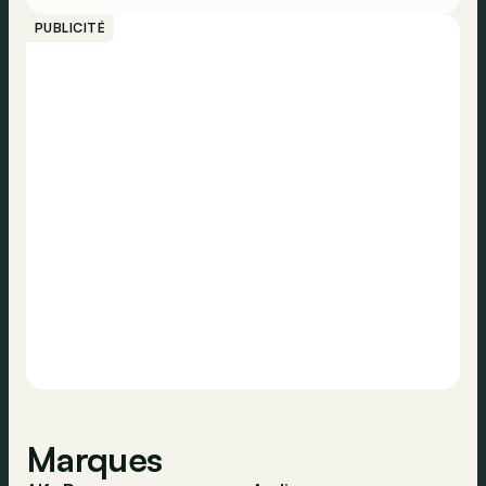
essayé pour vous. Alors, les attentes sont-elles
PUBLICITÉ
comblées&nbsp;?
Marques