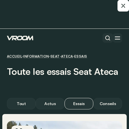
ACCUEIL
INFORMATION
SEAT
ATECA
ESSAIS
Toute les essais Seat Ateca
Tout
Actus
Essais
Conseils