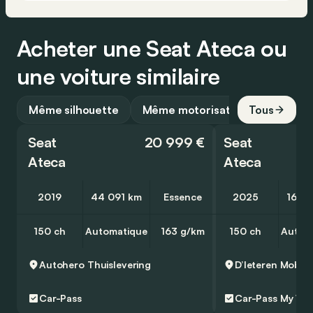
Acheter une Seat Ateca ou
une voiture similaire
Même silhouette
Même motorisation
Tous
Seat
20 999 €
Seat
Ateca
Ateca
2019
44 091 km
Essence
2025
16 6
150 ch
Automatique
163 g/km
150 ch
Autom
Autohero
Thuislevering
Car-Pass
Car-Pass
My Wa