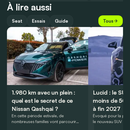
À lire aussi
Seat
Essais
Guide
Tous
1.980 km avec un plein :
Lucid : le SU
quel est le secret de ce
moins de 50.
Nissan Qashqai ?
à fin 2027
En cette période estivale, de
Évoqué pour la prem
nombreuses familles vont parcourir
le nouveau SUV d’e
2.000 km durant leurs vacances.
Lucid devait initialem