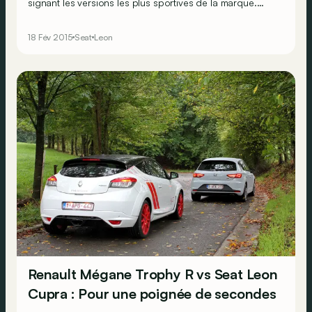
signant les versions les plus sportives de la marque.
Apparue d'abord avec l'Ibiza, la Cupra accompagna
toutes les générations de Leon, jusqu'à l'actuelle. Cette
18 Fév 2015
Seat
Leon
troisième génération, déclinée en trois carrosseries,
propose ainsi pour la première fois un break sur-
vitaminé, la Leon ST CUPRA, de quoi augurer des
livraisons rapides et des performances en famille!
Renault Mégane Trophy R vs Seat Leon
Cupra : Pour une poignée de secondes