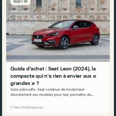
0.0
/ 10
Guide d'achat : Seat Leon (2024), la
compacte qui n'a rien à envier aux «
grandes » ?
Sans esbrouffe, Seat continue de moderniser
discrètement ses modèles pour leur permettre de
continuer à jouer la carte du meilleur rapport qualité /
prix possible. Comme avec ses Leon et Leon Break
17 Mar 2026
Seat
Leon
repassées subtilement par la case « amélioration » en
2024. Que faut-il savoir à leur sujet avant de craquer ?