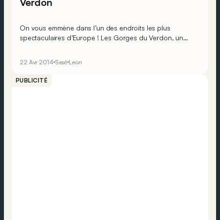
Verdon
On vous emmène dans l’un des endroits les plus
spectaculaires d’Europe ! Les Gorges du Verdon, un
endroit magique pour les amoureux de la nature et
séparant avec brutalité les Préalpes de Castellane et les
22 Avr 2014
Seat
Leon
Préalpes de Digne. Notre monture du jour ? La nouvelle
Seat Leon ST, équipée du moteur 1.6 TDI 105.
PUBLICITÉ