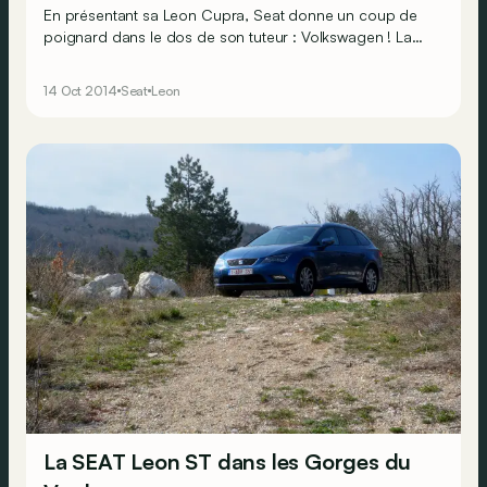
En présentant sa Leon Cupra, Seat donne un coup de
poignard dans le dos de son tuteur : Volkswagen ! La
Golf GTI et ses 230 chevaux ne peut, sur papier, lutter
contre la furie ibère et ses 280 chevaux ! Qu’en est-il,
14 Oct 2014
Seat
Leon
volant en main ?
La SEAT Leon ST dans les Gorges du