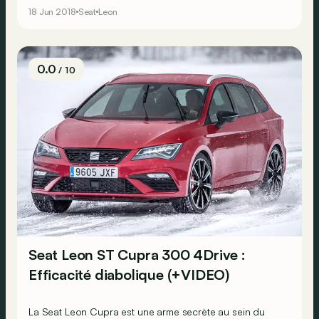
Seat lui offre une série spéciale siglée R que l’on s’est
18 Jun 2018
Seat
Leon
empressé d’essayer pour vous !
0.0
/ 10
Seat Leon ST Cupra 300 4Drive :
Efficacité diabolique (+VIDEO)
La Seat Leon Cupra est une arme secrète au sein du