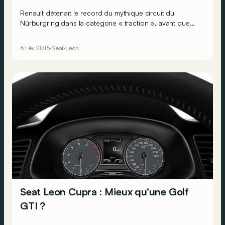
Renault détenait le record du mythique circuit du
Nürburgring dans la catégorie « traction », avant que
Seat ne lui vole son titre avec sa Leon Cupra. Un affront
lavé, ensuite, grâce à la très exclusive Mégane Trophy R
6 Fév 2015
Seat
Leon
développée par Renault Sport pour l’exercice ! Et à
l’usage, finalement, laquelle de ces deux traqueuses de
seconde se montre la plus convaincante ?
Seat Leon Cupra : Mieux qu’une Golf
GTI ?