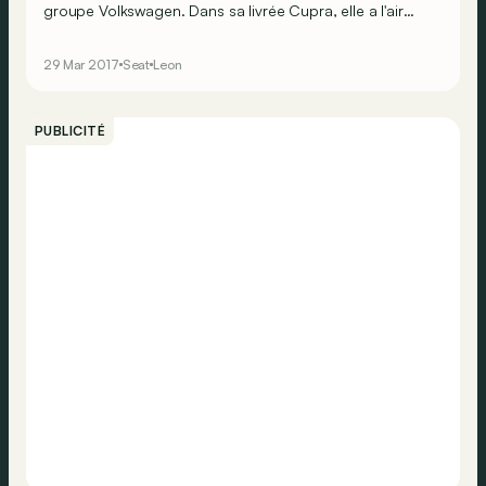
groupe Volkswagen. Dans sa livrée Cupra, elle a l'air
aussi discrète qu’une VW Golf GTI, mais en matière de
performances, elle fait vaciller cette dernière. Que peut
29 Mar 2017
Seat
Leon
ajouter la version 4Drive à transmission intégrale en
matière d’agrément de conduite ?
PUBLICITÉ