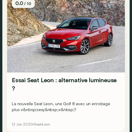
0.0
/ 10
Essai Seat Leon : alternative lumineuse
?
La nouvelle Seat Leon, une Golf 8 avec un enrobage
plus «&nbsp;sexy&nbsp;»&nbsp;?
12 Jun 2020
Seat
Leon