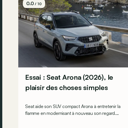
0.0
/ 10
Essai : Seat Arona (2026), le
plaisir des choses simples
Seat aide son SUV compact Arona à entretenir la
flamme en modernisant à nouveau son regard.
Mais derrière ce deuxième restylage de façade,
on (re)découvre surtout une voiture « simple ».