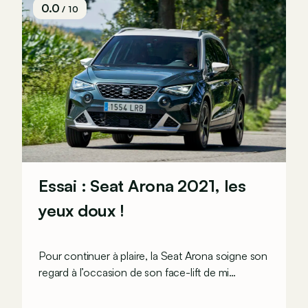
0.0
/ 10
Essai : Seat Arona 2021, les
yeux doux !
Pour continuer à plaire, la Seat Arona soigne son
regard à l’occasion de son face-lift de mi
carrière. Mais l’Espagnole ne se contente pas de
nous faire les yeux doux&nbsp;: elle profite aussi