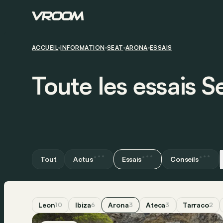
ACCUEIL
INFORMATION
SEAT
ARONA
ESSAIS
Toute les essais 
Tout
Actus
Essais
Conseils
Leon
Ibiza
Arona
Ateca
Tarraco
10
6
3
3
2