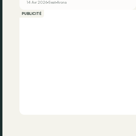
14 Avr 2026
Seat
Arona
A la fois agréable à vivre et à conduire. Que
demander de plus, finalement ?
PUBLICITÉ