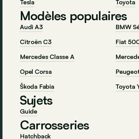
Tesla
Toyota
Modèles populaires
Audi A3
BMW Sér
Citroën C3
Fiat 50
Mercedes Classe A
Mercede
Opel Corsa
Peugeo
Škoda Fabia
Toyota Y
Sujets
Guide
Carrosseries
Hatchback