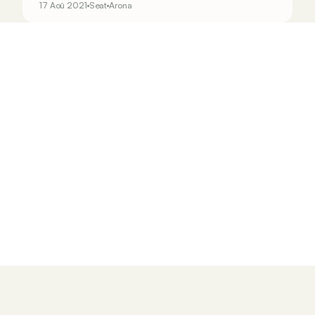
17 Aoû 2021
Seat
Arona
de l’occasion pour moderniser son équipement.