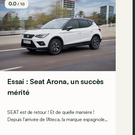
0.0
/ 10
Essai : Seat Arona, un succès
mérité
SEAT est de retour ! Et de quelle manière !
Depuis l'arrivée de l'Ateca, la marque espagnole a
enfin retrouvé des couleurs. Mais pour
consolider sa santé retrouvée, après l’Ibiza, voici