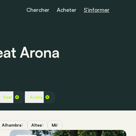
Chercher
Acheter
S’informer
Seat Arona
Seat
Arona
Alhambra
Altea
Mii
1
1
1