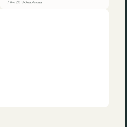
7 Avr 2018
Seat
Arona
le SUV qui en dérive : Arona.