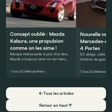
Concept oublié : Mazda
Nouvelle vers
Kabura, une propulsion
Mercedes-A
comme on les aime !
4 Portes
Marque intéressante à plus d’un titre,
53 oblige, cette nou
Mazda a toujours aimé ne rien faire
d’entrée de gamme
comme les autres. Ce concept présenté
GT Coupé 4 Portes 
au salon de Détroit en 2006 le prouve
un six-cylindre en li
7 Aoû 2026
Mazda
Retro
7 Aoû 2026
Mercedes
de la plus belle des manières…
moins…
Tous les articles
Retour en haut