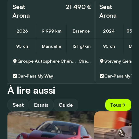
Seat
21 490 €
Seat
Arona
Arona
2026
9 999 km
Essence
2024
35 0
95 ch
Manuelle
121 g/km
95 ch
Manu
Groupe Autosphere Chênée - Skoda
Chenee
Steveny Genapp
Car-Pass
My Way
Car-Pass
My Wa
À lire aussi
Seat
Essais
Guide
Tous