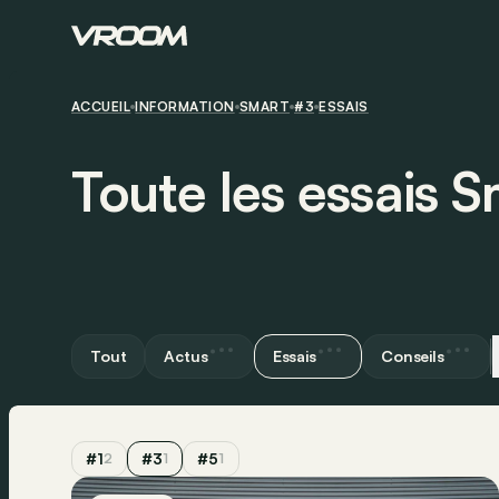
ACCUEIL
INFORMATION
SMART
#3
ESSAIS
Toute les essais 
Tout
Actus
Essais
Conseils
#1
#3
#5
2
1
1