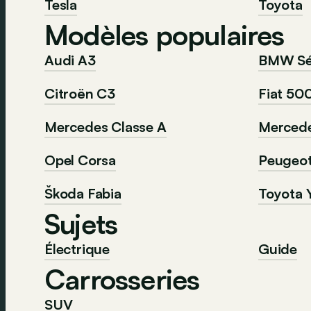
Tesla
Toyota
Modèles populaires
Audi A3
BMW Sér
Citroën C3
Fiat 50
Mercedes Classe A
Mercede
Opel Corsa
Peugeo
Škoda Fabia
Toyota Y
Sujets
Électrique
Guide
Carrosseries
SUV