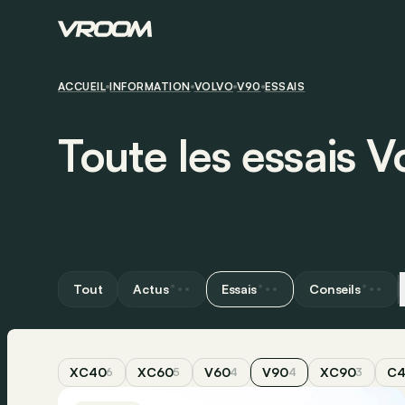
ACCUEIL
INFORMATION
VOLVO
V90
ESSAIS
Toute les essais 
Tout
Actus
Essais
Conseils
XC40
XC60
V60
V90
XC90
C
6
5
4
4
3