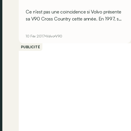
Ce n’est pas une coïncidence si Volvo présente
sa V90 Cross Country cette année. En 1997, soit
il y a 20 ans, les Suédois dévoilaient leur tout
premier modèle aventurier : la XC70. Nous
10 Fév 2017
Volvo
V90
avons pris les commandes de la toute nouvelle
V90 Cross Country sur la neige et sur la glace
PUBLICITÉ
dans le Grand Nord.