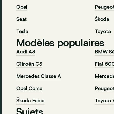
Opel
Peugeo
Seat
Škoda
Tesla
Toyota
Modèles populaires
Audi A3
BMW Sér
Citroën C3
Fiat 50
Mercedes Classe A
Mercede
Opel Corsa
Peugeo
Škoda Fabia
Toyota Y
Sujets