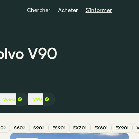
Chercher
Acheter
S’informer
Volvo V90
Volvo
V90
40
S60
S90
ES90
EX30
EX60
EX90
2
2
2
1
1
1
1