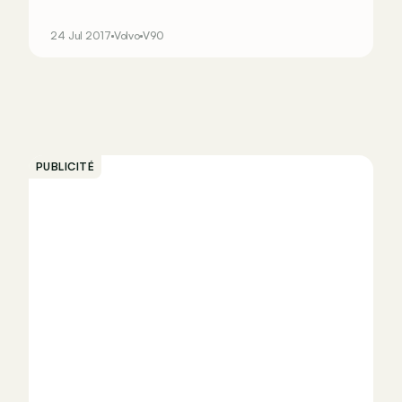
preuve, le département Polestar s’est penché sur
le cas de la S60 et a accouché de la Volvo la
24 Jul 2017
Volvo
V90
plus plaisante à conduire… Vraiment ?
PUBLICITÉ