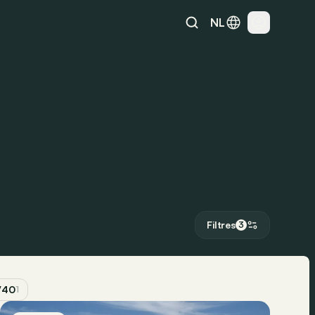
NL
Filtres
3
V40
1