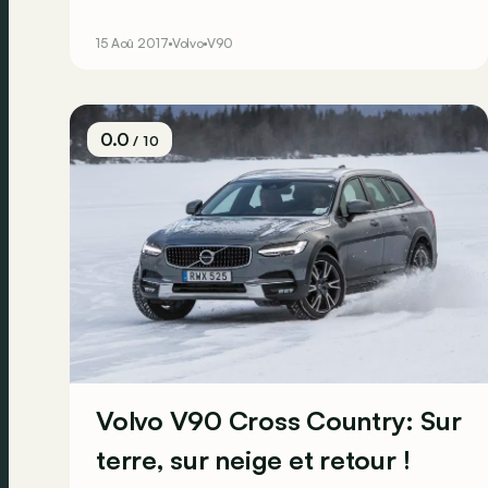
Audi A6 Allroad et Mercedes Classe E All-Terrain.
Chez Volvo, les Suédois proposent également
15 Aoû 2017
Volvo
V90
un modèle qui répond à ce critère&nbsp;: la V90
Cross Country.</p> <br><br><br><br>
0.0
/ 10
Volvo V90 Cross Country: Sur
terre, sur neige et retour !