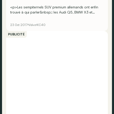
<p>Les sempiternels SUV premium allemands ont enfin
trouvé à qui parler&nbsp;: les Audi Q5, BMW X3 et
autres Mercedes GLC doivent désormais composer
avec une concurrence de challengers nettement plus
23 Oct 2017
Volvo
XC40
affûtés que jadis ! Outre les sportifs Alfa Romeo Stelvio,
Jaguar F-Pace et Porsche Macan, ils doivent en effet
PUBLICITÉ
affronter les assauts d’un Suédois aux dents longues…
</p> <br><br><br><br>