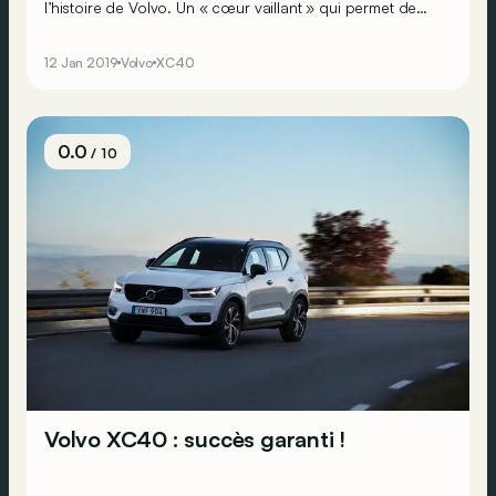
l’histoire de Volvo. Un « cœur vaillant » qui permet de
baisser sensiblement le ticket d’entrée de ce SUV
compact premium sans en grever l’agrément de
12 Jan 2019
Volvo
XC40
conduite ?
0.0
/ 10
Volvo XC40 : succès garanti !