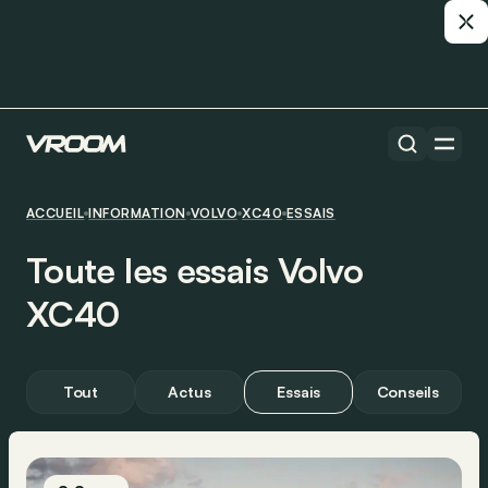
ACCUEIL
INFORMATION
VOLVO
XC40
ESSAIS
Toute les essais Volvo
XC40
Tout
Actus
Essais
Conseils