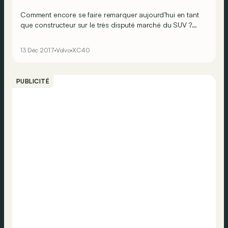
Comment encore se faire remarquer aujourd’hui en tant
que constructeur sur le très disputé marché du SUV ?
On peut le faire via une prestance classieuse, comme
celle du Range Rover Evoque. Ou au moyen d’un prix
13 Déc 2017
Volvo
XC40
plancher, comme le Dacia Duster. On peut aussi se
distinguer par un style recherché, comme c’est le cas
pour ce Volvo XC40, aux angles très marqués. On l’a
PUBLICITÉ
testé pour vous.