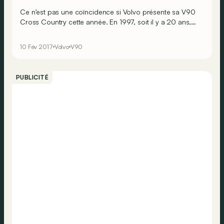
Ce n’est pas une coïncidence si Volvo présente sa V90
Cross Country cette année. En 1997, soit il y a 20 ans,
les Suédois dévoilaient leur tout premier modèle
aventurier : la XC70. Nous avons pris les commandes de
10 Fév 2017
Volvo
V90
la toute nouvelle V90 Cross Country sur la neige et sur
la glace dans le Grand Nord.
PUBLICITÉ