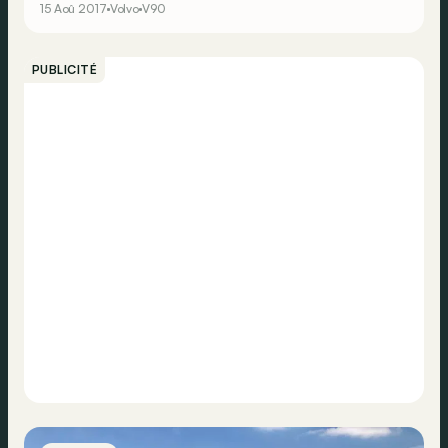
15 Aoû 2017
Volvo
V90
ce critère&nbsp;: la V90 Cross Country.</p> <br><br>
<br><br>
PUBLICITÉ