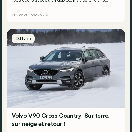
1953 que le Suédois en débite… Mais cette fois, le
constructeur joue les gros bras. Avec cette nouvelle
V90, ce sont les BMW Série 5 Touring et autres
28 Fév 2017
Volvo
V90
Mercedes Classe E break qu’il a dans le viseur ! Alors,
mission réussie ?
0.0
/ 10
Volvo V90 Cross Country: Sur terre,
sur neige et retour !