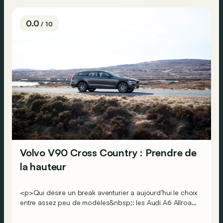
plug-in hybride AWD.
0.0
/ 10
Volvo V90 Cross Country : Prendre de
la hauteur
<p>Qui désire un break aventurier a aujourd’hui le choix
entre assez peu de modèles&nbsp;: les Audi A6 Allroad
et Mercedes Classe E All-Terrain. Chez Volvo, les
Suédois proposent également un modèle qui répond à