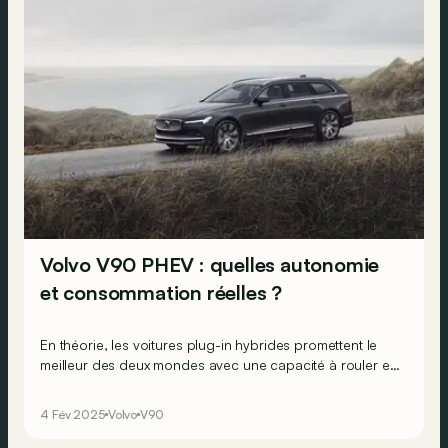
Volvo V90 PHEV : quelles autonomie
et consommation réelles ?
En théorie, les voitures plug-in hybrides promettent le
meilleur des deux mondes avec une capacité à rouler en
100% électrique pendant des dizaines de kilomètres et à
pouvoir ensuite passer à l’essence pour de plus longs
4 Fév 2025
Volvo
V90
trajets. Mais en pratique, est-ce réellement l’idéal ?
Réponse après 800 km parcourus en Volvo V90 T6