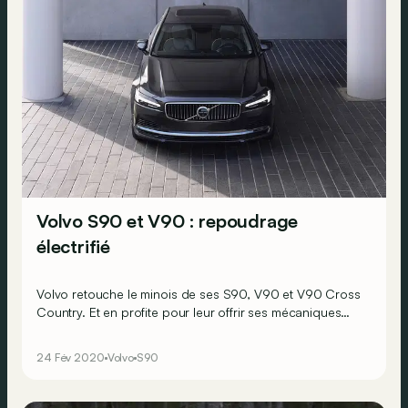
Volvo S90 et V90 : repoudrage
électrifié
Volvo retouche le minois de ses S90, V90 et V90 Cross
Country. Et en profite pour leur offrir ses mécaniques
microhybrides 48 volts.
24 Fév 2020
Volvo
S90