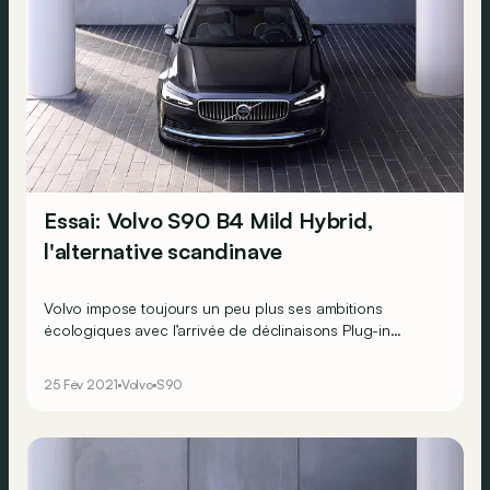
Essai: Volvo S90 B4 Mild Hybrid,
l'alternative scandinave
Volvo impose toujours un peu plus ses ambitions
écologiques avec l’arrivée de déclinaisons Plug-in
Hybrid ainsi que d’hybrides “light” au sein de sa gamme.
Nous avons pris le volant de la S90 récemment
25 Fév 2021
Volvo
S90
faceliftée, dans sa version B4 Mild Hybrid qui constitue
désormais l'entrée de gamme.