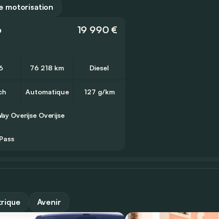
 motorisation
o
19 990 €
6
76 218 km
Diesel
ch
Automatique
127 g/km
ay Overijse
Overijse
Pass
trique
Avenir