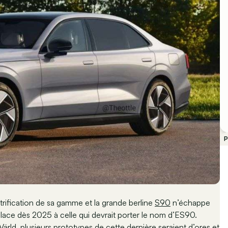
P
rification de sa gamme et la grande berline
S90
n’échappe
 place dès 2025 à celle qui devrait porter le nom d’ES90.
Värld
, plusieurs prototypes de cette dernière seraient d’ores et