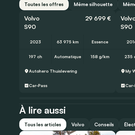
Toutes les offres
Même silhouette
Même
Volvo
29 699 €
Volv
S90
S90
2023
63 975 km
Essence
201
197 ch
Automatique
158 g/km
235 
Autohero
Thuislevering
My W
Car-Pass
Car-
À lire aussi
Tous les articles
Volvo
Conseils
Élec