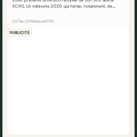
XC90. Un millésime 2020 qui hérite, notamment, de
nouvelles mécaniques électrifiées siglées
«&nbsp;B&nbsp;», tant en essence qu’en diesel.
22 Fév 2019
Volvo
XC90
PUBLICITÉ