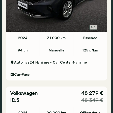
1/6
2024
31 000 km
Essence
94 ch
Manuelle
125 g/km
Automaz24 Naninne - Car Center
Naninne
Car-Pass
Volkswagen
48 279 €
ID.5
48 349 €
2025
20 000 km
Électrique