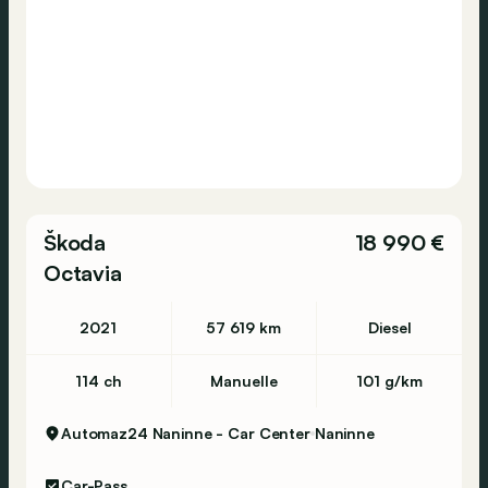
Škoda
18 990 €
Octavia
2021
57 619 km
Diesel
114 ch
Manuelle
101 g/km
Automaz24 Naninne - Car Center
Naninne
Car-Pass