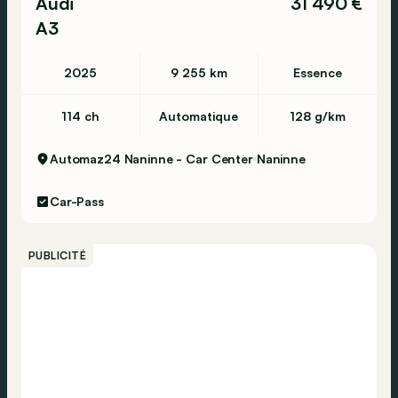
Audi
31 490 €
A3
2025
9 255 km
Essence
114 ch
Automatique
128 g/km
Automaz24 Naninne - Car Center
Naninne
Car-Pass
PUBLICITÉ