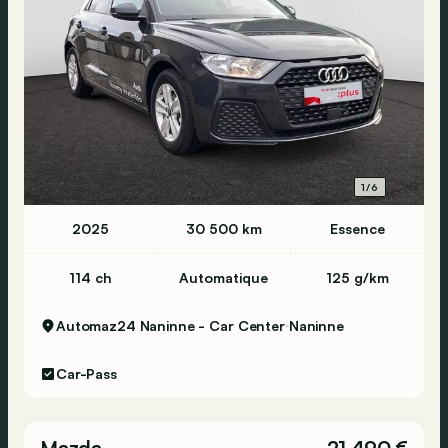
1/6
2025
30 500 km
Essence
114 ch
Automatique
125 g/km
Automaz24 Naninne - Car Center
Naninne
Car-Pass
Mazda
21 490 €