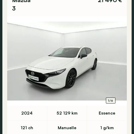
3
1/6
2024
52 129 km
Essence
121 ch
Manuelle
1 g/km