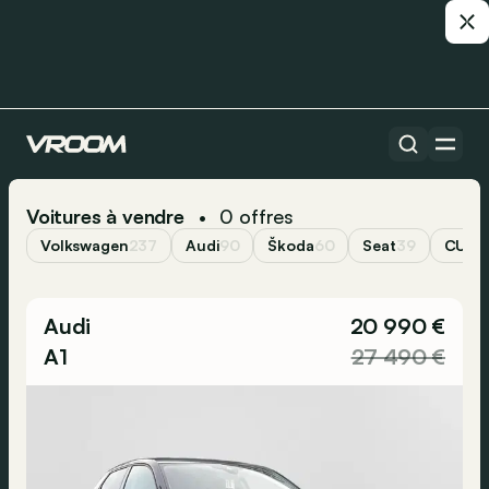
Voitures à vendre
0
offres
•
Volkswagen
237
Audi
90
Škoda
60
Seat
39
CUPR
Audi
20 990 €
A1
27 490 €