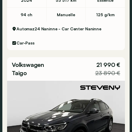
2024
53 517 km
Essence
94 ch
Manuelle
125 g/km
Automaz24 Naninne - Car Center
Naninne
Car-Pass
Volkswagen
21 990 €
Taigo
23 890 €