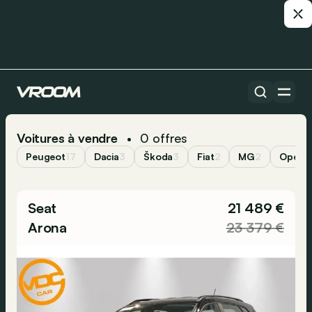
Voitures à vendre
0
offres
•
Peugeot
17
Dacia
3
Škoda
3
Fiat
2
MG
2
Opel
2
Seat
21 489 €
Arona
23 379 €