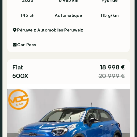
2025
6 985 km
Hybride
145 ch
Automatique
115 g/km
Péruwelz Automobiles
Peruwelz
Car-Pass
Fiat
18 998 €
500X
20 999 €