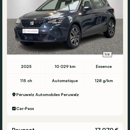
1/6
2025
10 029 km
Essence
115 ch
Automatique
128 g/km
Péruwelz Automobiles
Peruwelz
Car-Pass
Peugeot
17 979 €