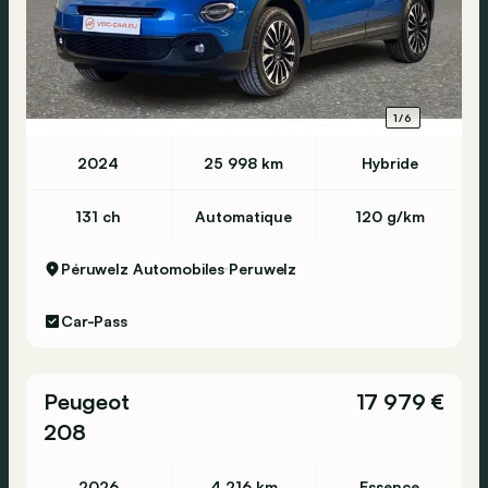
1/6
2024
25 998 km
Hybride
131 ch
Automatique
120 g/km
Péruwelz Automobiles
Peruwelz
Car-Pass
Peugeot
17 979 €
208
2026
4 216 km
Essence