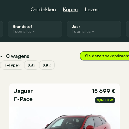
Ontdekken
Kopen
Lezen
Brandstof
Jaar
Toon alles
Toon alles
0
wagens
•
Sla deze zoekopdrach
F-Type
9
XJ
2
XK
2
Jaguar
15 699 €
F-Pace
NIEUW