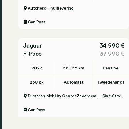
Autohero
Thuislevering
Car-Pass
Jaguar
34 990 €
F-Pace
37 990 €
2022
56 756 km
Benzine
250 pk
Automaat
Tweedehands
D'Ieteren Mobility Center Zaventem - Volkswagen & Commercial Vehicles
Sint-Stevens-Woluwe
Car-Pass