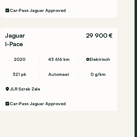
Car-Pass
Jaguar Approved
Jaguar
29 900 €
I-Pace
2020
43 616 km
Elektrisch
321 pk
Automaat
0 g/km
JLR Szrek
Zele
Car-Pass
Jaguar Approved