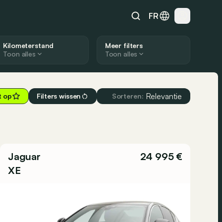
FR
Kilometerstand
Meer filters
Toon alles
Toon alles
Relevantie
t op
Filters wissen
Sorteren:
Jaguar
24 995 €
XE