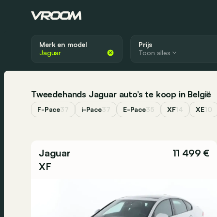
Merk en model
Prijs
Toon alles
Tweedehands Jaguar auto’s te koop in België
F-Pace
37
i-Pace
37
E-Pace
35
XF
14
XE
10
Jaguar
11 499 €
XF