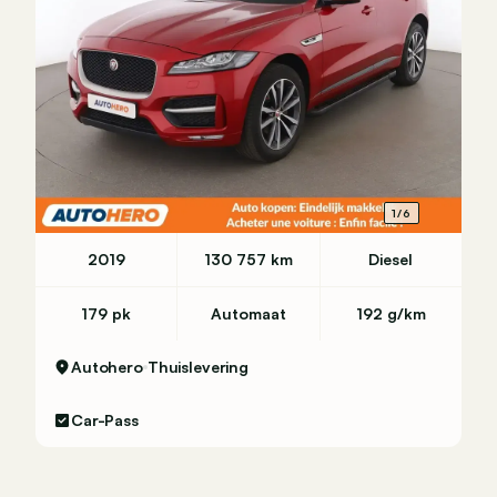
1/6
2019
130 757 km
Diesel
179 pk
Automaat
192 g/km
Autohero
Thuislevering
Car-Pass