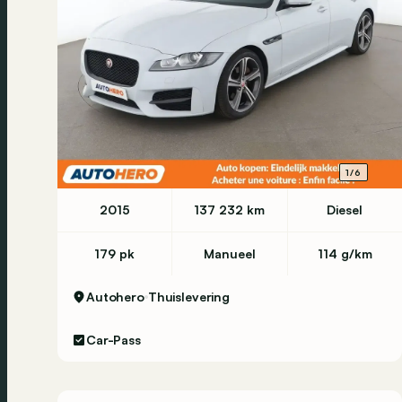
1/6
2015
137 232 km
Diesel
179 pk
Manueel
114 g/km
Autohero
Thuislevering
Car-Pass