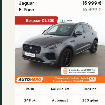
Jaguar
15 999 €
E-Pace
16 399 €
1/6
2018
138 883 km
Benzine
249 pk
Automaat
230 g/km