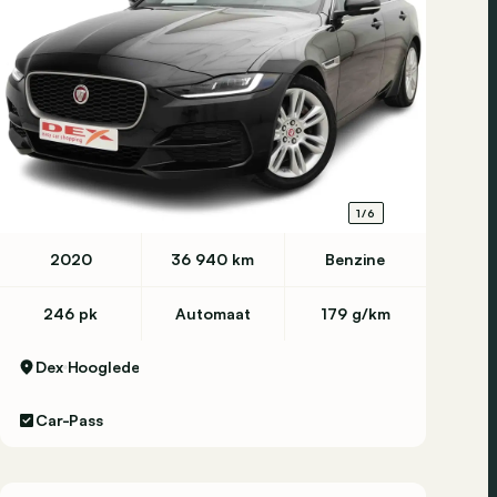
1/6
2020
36 940 km
Benzine
246 pk
Automaat
179 g/km
Dex
Hooglede
Car-Pass