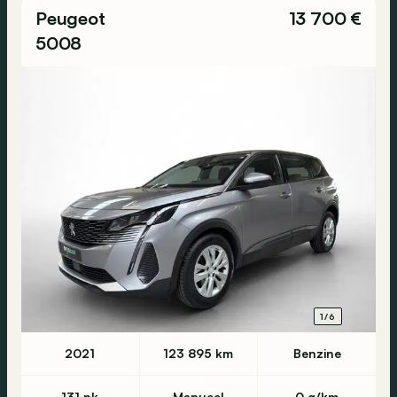
Peugeot
13 700 €
5008
1/6
2021
123 895 km
Benzine
131 pk
Manueel
0 g/km