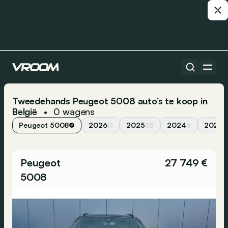
Tweedehands Peugeot 5008 auto’s te koop in
België
0
wagens
•
Peugeot 5008
2026
11
2025
35
2024
5
2023
7
Peugeot
27 749 €
5008