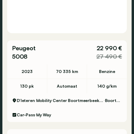
Peugeot
22 990 €
5008
27 490 €
2023
70 335 km
Benzine
130 pk
Automaat
140 g/km
D’Ieteren Mobility Center Boortmeerbeek - Volkswagen & Commercial Vehicles
Boortmeerbeek
Car-Pass
My Way