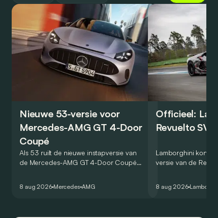
Nieuwe 53-versie voor
Officieel: La
Mercedes-AMG GT 4-Door
Revuelto SV 
Coupé
Als 53 ruilt de nieuwe instapversie van
Lamborghini kondig
de Mercedes-AMG GT 4-Door Coupé
versie van de Revue
zijn V8 in voor een zes-in-lijn. In de
rondetijd van 1:41,6
virtuele wereld dan toch…
Hockenheimring. Het
8 aug 2026
Mercedes
AMG
8 aug 2026
Lamborghi
een record voor pr