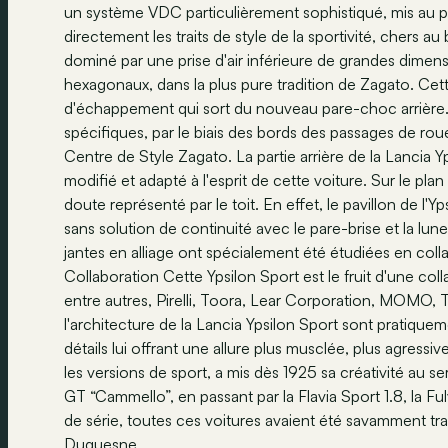
un système VDC particulièrement sophistiqué, mis au p
directement les traits de style de la sportivité, cher
dominé par une prise d'air inférieure de grandes dimens
hexagonaux, dans la plus pure tradition de Zagato. Ce
d'échappement qui sort du nouveau pare-choc arrière.
spécifiques, par le biais des bords des passages de roue
Centre de Style Zagato. La partie arrière de la Lancia
modifié et adapté à l'esprit de cette voiture. Sur le pl
doute représenté par le toit. En effet, le pavillon de l'Y
sans solution de continuité avec le pare-brise et la lune
jantes en alliage ont spécialement été étudiées en coll
Collaboration Cette Ypsilon Sport est le fruit d'une col
entre autres, Pirelli, Toora, Lear Corporation, MOMO, 
l'architecture de la Lancia Ypsilon Sport sont pratique
détails lui offrant une allure plus musclée, plus agressi
les versions de sport, a mis dès 1925 sa créativité au s
GT “Cammello”, en passant par la Flavia Sport 1.8, la 
de série, toutes ces voitures avaient été savamment tr
Duquesne