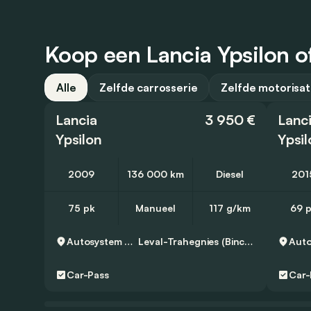
Koop een Lancia Ypsilon of
Alle
Zelfde carrosserie
Zelfde motorisat
Lancia
3 950 €
Lanc
Ypsilon
Ypsil
2009
136 000 km
Diesel
201
75 pk
Manueel
117 g/km
69 
Autosystem SA
Leval-Trahegnies (Binche)
Auto
Car-Pass
Car-