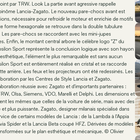
oint par TRW. Look La partie avant agressive rappelle
s au binôme Lancia-Zagato. Le nouveau pare-chocs avant est
ions, nécessaire pour refroidir le moteur et enrichie de motifs
tte forme hexagonale se retrouve dans la double tubulure
 Les pare-chocs se raccordent avec les mini-jupes
s. Enfin, le montant central arbore le célèbre logo "Z" du
 Ypsilon Sport représente la conclusion logique avec son hayon
an esthétique, l'élément le plus remarquable est sans aucun
psilon Sport est entièrement réalisé en cristal et se raccorde
tte arrière. Les feux et les projecteurs ont été redessinés. Les
aboration par les Centres de Style Lancia et Zagato.
laboration réussie avec Zagato et d'importants partenaires :
TRW, Olsa, Siemens, VDO, Marelli et Delphi. Les dimensions et
ment les mêmes que celles de la voiture de série, mais avec des
ve et plus puissante. Zagato, designer milanais spécialisé dans
ervice de certains modèles de Lancia : de la Lambda à l'Appia
Fulvia Spider et la Lancia Beta coupé HFZ. Dérivées de modèles
ansformées sur le plan esthétique et mécanique. © Olivier