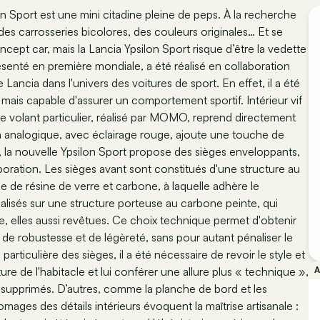
 Sport est une mini citadine pleine de peps. À la recherche
des carrosseries bicolores, des couleurs originales… Et se
ept car, mais la Lancia Ypsilon Sport risque d’être la vedette
senté en première mondiale, a été réalisé en collaboration
Lancia dans l'univers des voitures de sport. En effet, il a été
mais capable d'assurer un comportement sportif. Intérieur vif
. Le volant particulier, réalisé par MOMO, reprend directement
ion analogique, avec éclairage rouge, ajoute une touche de
, la nouvelle Ypsilon Sport propose des sièges enveloppants,
poration. Les sièges avant sont constitués d'une structure au
 de résine de verre et carbone, à laquelle adhère le
alisés sur une structure porteuse au carbone peinte, qui
e, elles aussi revêtues. Ce choix technique permet d'obtenir
 de robustesse et de légèreté, sans pour autant pénaliser le
particulière des sièges, il a été nécessaire de revoir le style et
cture de l'habitacle et lui conférer une allure plus « technique »,
 supprimés. D’autres, comme la planche de bord et les
ages des détails intérieurs évoquent la maîtrise artisanale :