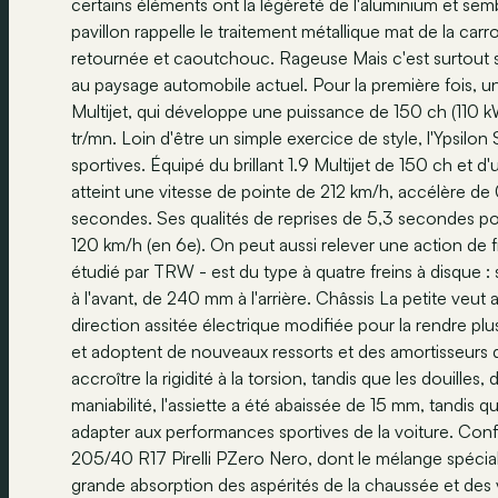
certains éléments ont la légèreté de l'aluminium et semb
pavillon rappelle le traitement métallique mat de la carr
retournée et caoutchouc. Rageuse Mais c'est surtout so
au paysage automobile actuel. Pour la première fois, un
Multijet, qui développe une puissance de 150 ch (110
tr/mn. Loin d'être un simple exercice de style, l'Ypsilon 
sportives. Équipé du brillant 1.9 Multijet de 150 ch et 
atteint une vitesse de pointe de 212 km/h, accélère d
secondes. Ses qualités de reprises de 5,3 secondes p
120 km/h (en 6e). On peut aussi relever une action de 
étudié par TRW - est du type à quatre freins à disque :
à l'avant, de 240 mm à l'arrière. Châssis La petite v
direction assitée électrique modifiée pour la rendre pl
et adoptent de nouveaux ressorts et des amortisseurs d
accroître la rigidité à la torsion, tandis que les douilles,
maniabilité, l'assiette a été abaissée de 15 mm, tandis 
adapter aux performances sportives de la voiture. Co
205/40 R17 Pirelli PZero Nero, dont le mélange spécial g
grande absorption des aspérités de la chaussée et des 