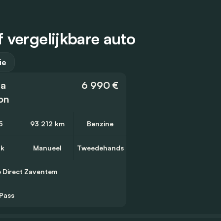
 vergelijkbare auto
ie
ia
6 990 €
on
5
93 212 km
Benzine
pk
Manueel
Tweedehands
 Direct
Zaventem
Pass