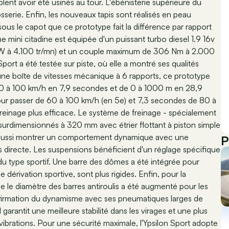
lent avoir été usinés au tour. L'ébénisterie supérieure du
osserie. Enfin, les nouveaux tapis sont réalisés en peau
us le capot que ce prototype fait la différence par rapport
e mini citadine est équipée d'un puissant turbo diesel 1.9 16v
 kW à 4.100 tr/mn) et un couple maximum de 306 Nm à 2.000
Sport a été testée sur piste, où elle a montré ses qualités
d'une boîte de vitesses mécanique à 6 rapports, ce prototype
e 0 à 100 km/h en 7,9 secondes et de 0 à 1000 m en 28,9
our passer de 60 à 100 km/h (en 5e) et 7,3 secondes de 80 à
freinage plus efficace. Le système de freinage - spécialement
 surdimensionnés à 320 mm avec étrier flottant à piston simple
eut aussi montrer un comportement dynamique avec une
P
us directe. Les suspensions bénéficient d'un réglage spécifique
u type sportif. Une barre des dômes a été intégrée pour
 de dérivation sportive, sont plus rigides. Enfin, pour la
que le diamètre des barres antiroulis a été augmenté pour les
nfirmation du dynamisme avec ses pneumatiques larges de
arantit une meilleure stabilité dans les virages et une plus
vibrations. Pour une sécurité maximale, l'Ypsilon Sport adopte