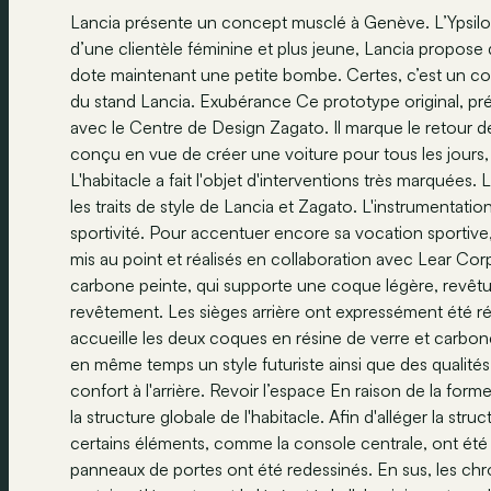
Lancia présente un concept musclé à Genève. L’Ypsilon
d’une clientèle féminine et plus jeune, Lancia propose 
dote maintenant une petite bombe. Certes, c’est un conc
du stand Lancia. Exubérance Ce prototype original, pré
avec le Centre de Design Zagato. Il marque le retour de 
conçu en vue de créer une voiture pour tous les jours, 
L'habitacle a fait l'objet d'interventions très marquées
les traits de style de Lancia et Zagato. L'instrumentat
sportivité. Pour accentuer encore sa vocation sportive
mis au point et réalisés en collaboration avec Lear Cor
carbone peinte, qui supporte une coque légère, revêtue
revêtement. Les sièges arrière ont expressément été ré
accueille les deux coques en résine de verre et carbon
en même temps un style futuriste ainsi que des qualités
confort à l'arrière. Revoir l’espace En raison de la forme 
la structure globale de l'habitacle. Afin d'alléger la stru
certains éléments, comme la console centrale, ont été
panneaux de portes ont été redessinés. En sus, les chrom