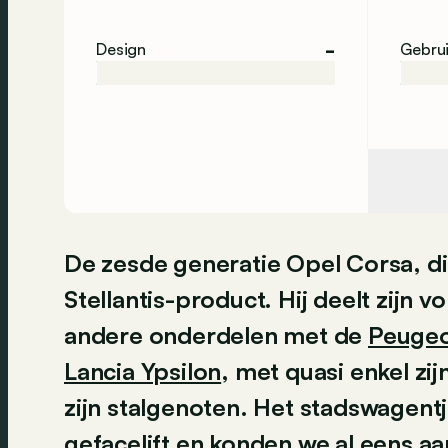
-
Design
Gebru
De zesde generatie Opel Corsa, di
Stellantis-product. Hij deelt zijn v
andere onderdelen met de
Peugeo
Lancia Ypsilon
, met quasi enkel zij
zijn stalgenoten. Het stadswagentj
gefacelift en
konden we al eens aan