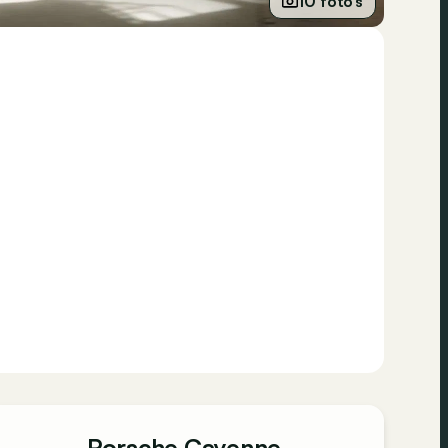
10 foto’s
Porsche Cayenne