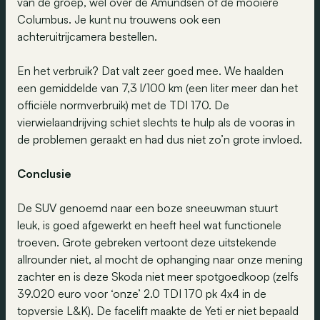
van de groep, wel over de Amundsen of de mooiere
Columbus. Je kunt nu trouwens ook een
achteruitrijcamera bestellen.
En het verbruik? Dat valt zeer goed mee. We haalden
een gemiddelde van 7,3 l/100 km (een liter meer dan het
officiële normverbruik) met de TDI 170. De
vierwielaandrijving schiet slechts te hulp als de vooras in
de problemen geraakt en had dus niet zo’n grote invloed.
Conclusie
De SUV genoemd naar een boze sneeuwman stuurt
leuk, is goed afgewerkt en heeft heel wat functionele
troeven. Grote gebreken vertoont deze uitstekende
allrounder niet, al mocht de ophanging naar onze mening
zachter en is deze Skoda niet meer spotgoedkoop (zelfs
39.020 euro voor ‘onze’ 2.0 TDI 170 pk 4x4 in de
topversie L&K). De facelift maakte de Yeti er niet bepaald