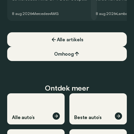
zijn V8 in voor een zes-in-lijn. In de
rondetijd van 1:41,6
virtuele wereld dan toch…
Hockenheimring. Het
8 aug 2026
Mercedes
AMG
8 aug 2026
Lamborghi
een record voor pr
Alle artikels
Omhoog
Ontdek meer
Alle auto’s
Beste auto’s