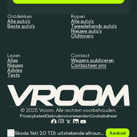
Ontdekken
Kopen
Alle auto’s
Alle auto’s
Beste auto’s
Tweedehands auto’s
Nieuwe auto’s
Oldtimers
Lezen
Contact
Alles
Wagens publiceren
Nieuws
Contacteer ons
Advies
Tests
© 2025 Vroom. Alle rechten voorbehouden.
Privacybeleid
Gebruiksvoorwaarden
Cookiebeheer
Skoda Yeti 2.0 TDI: uitstekende allrounder
Aanbod