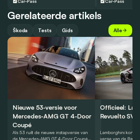
Car-Pass
Car-Pass
Gerelateerde artikels
Škoda
Tests
Gids
Alle
Nieuwe 53-versie voor
Officieel: La
Mercedes-AMG GT 4-Door
Revuelto SV 
Coupé
Als 53 ruilt de nieuwe instapversie van
Lamborghini kondig
de Mercedes-AMG GT 4-Door Coupé
versie van de Revue