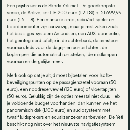
Een prijsbreker is de Skoda Yeti niet. De goedkoopste
versie, de Active, kost 18.200 euro (1.2 TSI) of 21.699,99
euro (1.6 TDI). Een manuele airco, radio/cd-speler en
boordcomputer zijn aanwezig, maar je mist zaken zoals
het basis-gps-systeem Amundsen, een AUX-connectie,
het geïntegreerd tafeltje in de achterbank, de armsteun
vooraan, leds voor de dagrij- en achterlichten, de
koplampen die automatisch ontsteken, de mistlampen
vooraan en dergelijke meer.
Merk ook op dat je altijd moet bijbetalen voor Isofix-
beveiligingspunten op de passagierszetel vooraan (50
euro), een noodreservewiel (120 euro) of vloertapijten
(50 euro). Gelukkig zijn de opties meestal niet duur. Heb
je voldoende budget voorhanden, dan kunnen we het
panoramisch dak (1.100 euro) en audiosysteem met
twaalf luidsprekers en equalizer zeker aanbevelen. De Yeti
beschikt nog niet over het nieuwste navigatiesysteem