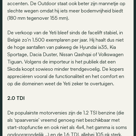
accenten. De Outdoor staat ook beter zijn mannetje op
slechte wegen omdat hij iets meer bodemvrijheid biedt
(180 mm tegenover 155 mm).
De verkoop van de Yeti bleef sinds de facelift stabiel, in
België zo’n 1.500 exemplaren per jaar. Hij haalt dus niet
de hoge aantallen van pakweg de Hyundai ix35, Kia
Sportage, Dacia Duster, Nissan Qashqai of Volkswagen
Tiguan. Volgens de importeur is het publiek dat een
Skoda koopt sowieso minder trendgevoelig. De kopers
appreciëren vooral de functionaliteit en het comfort en
op die domeinen weet de Yeti zeker te overtuigen.
2.0 TDI
De populairste motorversies zijn de 1.2 TSI benzine (die
als ‘spaarversie’ vreemd genoeg niet beschikbaar met
start-stopfunctie en ook niet als 4x4, het gamma is soms
ondoorgrondelijk …) en de 1.6 TDI, allebei 105 pk sterk.