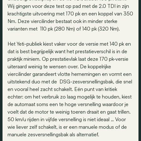
Wij gingen voor deze test op pad met de 2.0 TDI in zijn
krachtigste uitvoering met 170 pk en een koppel van 350
Nm. Deze viercilinder bestaat ook in minder sterke
varianten met 110 pk (280 Nm) of 140 pk (320 Nm).
Het Yeti-publiek kiest vaker voor de versie met 140 pk en
dat is best begrijpelijk want het prestatieverschil is in de
praktijk miniem. Op prestatievlak laat deze 170 pk-versie
uiteraard weinig te wensen over. De koppelrijke
viercilinder garandeert vlotte hernemingen en vormt een
uitstekend duo met de DSG-zesversnellingsbak, die snel
en vooral heel zacht schakelt. Eén punt van kritiek
echter: om het verbruik zo laag mogelijk te houden, kiest
de automaat soms een te hoge versnelling waardoor je
voelt dat de motor te weinig toeren draait en gaat trillen.
50 km/u rijden in vijfde versnelling is niet ideaal … Voor
wie liever zelf schakelt, is er een manuele modus of de
manuele zesversnellingsbak als alternatief.