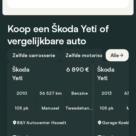
Koop een Škoda Yeti of
vergelijkbare auto
Zelfde carrosserie
Zelfde motorisatie
Alle
Škoda
6 890 €
Škoda
Yeti
Yeti
2010
56 527 km
Benzine
2013
63 6
105 pk
Manueel
Tweedehands
105 pk
Man
B&Y Autocenter
Hasselt
Garage Koeklen