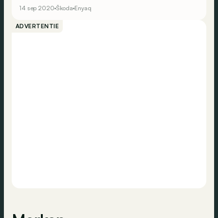
directeur van de Tour de France.
14 sep 2020
Škoda
Enyaq
ADVERTENTIE