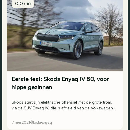
0.0
/ 10
Eerste test: Skoda Enyaq iV 80, voor
hippe gezinnen
Skoda start zijn elektrische offensief met de grote trom,
via de SUV Enyaq iV, die is afgeleid van de Volkswagen
ID.4. Een toonbeeld van veelzijdigheid.
7 mei 2021
Škoda
Enyaq