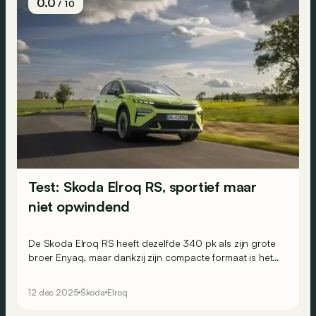
0.0
/ 10
Test: Skoda Elroq RS, sportief maar
niet opwindend
De Skoda Elroq RS heeft dezelfde 340 pk als zijn grote
broer Enyaq, maar dankzij zijn compacte formaat is het
daarmee de snelste Skoda ooit. Toch blijven we wat op
onze honger zitten na enkele dagen achter het stuur…
12 dec 2025
Škoda
Elroq