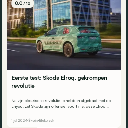
0.0
/ 10
Eerste test: Skoda Elroq, gekrompen
revolutie
Na zijn elektrische revolutie te hebben afgetrapt met de
Enyaq, zet Skoda zijn offensief voort met deze Elroq,
ofwel een Enyaq met een afgeknotte kont. Is kleiner ook
beter?
1 jul 2024
Škoda
Elektrisch