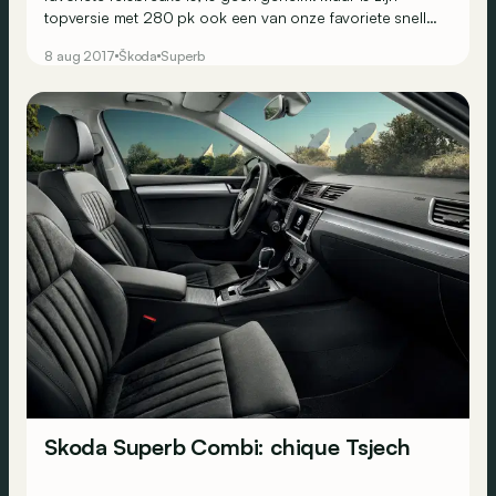
topversie met 280 pk ook een van onze favoriete snelle
breaks?
8 aug 2017
Škoda
Superb
Skoda Superb Combi: chique Tsjech