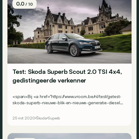
0.0
/ 10
Test: Skoda Superb Scout 2.0 TSI 4x4,
gedistingeerde verkenner
<span>Bij <a href="https://www.vroom.be/nl/test/getest-
skoda-superb-nieuwe-blik-en-nieuwe-generatie-diesels-
21958">zijn facelift</a> heeft de Skoda Superb niet
alleen zijn neus bijgepoederd. Hij kreeg er ook een
25 mrt 2020
Škoda
Superb
nieuwe allewegenvariant bij: de Superb Scout.</span>