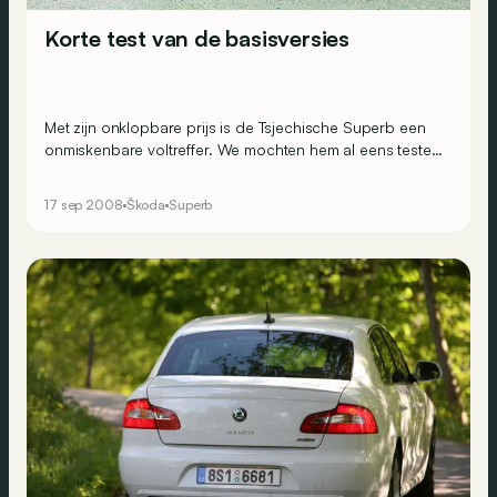
Korte test van de basisversies
Met zijn onklopbare prijs is de Tsjechische Superb een
onmiskenbare voltreffer. We mochten hem al eens testen
tijdens de avant-premiere in Salzburg en daar had hij
ons al aangenaam verrast met zijn schitterende
17 sep 2008
Škoda
Superb
verhouding prijs/uitrusting/ruimte. De geteste motoren
waren echter kleine bommetjes wat betreft vermogen en
koppel en vertegenwoordigen niet de “basiswaarden”
van een Superb. En dat zetten we nu recht. <br>
<br>Algemene