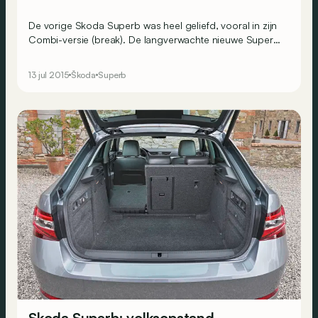
De vorige Skoda Superb was heel geliefd, vooral in zijn
Combi-versie (break). De langverwachte nieuwe Superb
Combi is klaar om zijn rol van outsider te ruilen en mee te
spelen met de grote tenoren van het segment.
13 jul 2015
Škoda
Superb
Skoda Superb: volksopstand