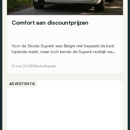
Comfort aan discountprijzen
Voor de Skoda Superb was België niet bepaald de best
lopende markt, maar toch kende de Superb redelijk wat
succes in andere landen. De eerste Superb werd in de
jaren dertig voorgesteld en werd toen reeds geroemd
21 mei 2008
Škoda
Superb
om zijn goede afwerking en zijn ruime interieur. Zeventig
jaar later laat de nieuwe Superb het topje van zijn neus
(lees motorkap) zien en net als zijn voorgangers zal hij
ADVERTENTIE
zijn rivalen met een ruim interieur en zijn prijs buiten
concurrentie trachten te verbluffen.