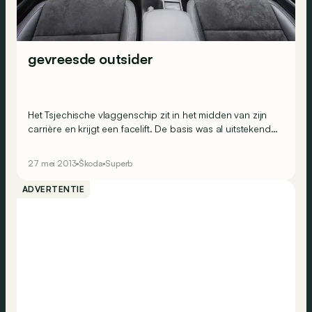
gevreesde outsider
Het Tsjechische vlaggenschip zit in het midden van zijn
carrière en krijgt een facelift. De basis was al uitstekend,
Skoda zorgde dus niet voor een revolutie maar speelde
met wat blush om het model weer aantrekkelijk te maken.
27 mei 2013
Škoda
Superb
De grote limousine blijft net als vroeger het koopje van
het moment.
ADVERTENTIE