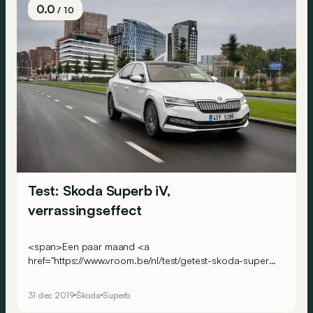
0.0
/ 10
Test: Skoda Superb iV,
verrassingseffect
<span>Een paar maand <a
href="https://www.vroom.be/nl/test/getest-skoda-superb-
nieuwe-blik-en-nieuwe-generatie-diesels-21958">na zijn
facelift</a> kan het vlaggenschip van Skoda nu ook aan
31 dec 2019
Škoda
Superb
de stekker gaan hangen door de plug-inhybride