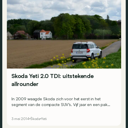
Skoda Yeti 2.0 TDI: uitstekende
allrounder
In 2009 waagde Skoda zich voor het eerst in het
segment van de compacte SUV’s. Vijf jaar en een pak
nieuwe concurrenten later, is de tijd rijp voor een facelift.
En dat mag je letterlijk nemen: het grootste nieuws is het
3 mei 2014
Škoda
Yeti
totaal hertekende front én de komst van een stads- of
Outdoor-versie.