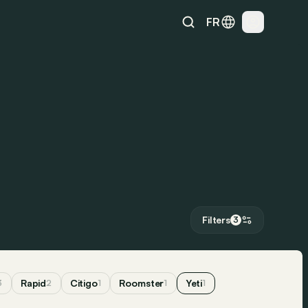
FR
Filters
3
Rapid
Citigo
Roomster
Yeti
3
2
1
1
1