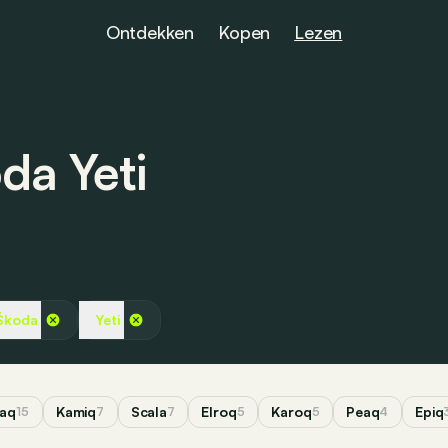
Ontdekken
Kopen
Lezen
da Yeti
Škoda
Yeti
aq
Kamiq
Scala
Elroq
Karoq
Peaq
Epiq
15
7
7
5
5
4