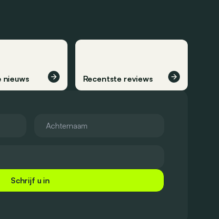
 nieuws
Recentste reviews
Schrijf u in