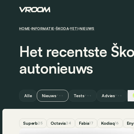
HOME
INFORMATIE
ŠKODA
YETI
NIEUWS
Het recentste Ško
autonieuws
Alle
Nieuws
Tests
Advies
Superb
Octavia
Fabia
Kodiaq
Eny
25
24
17
16