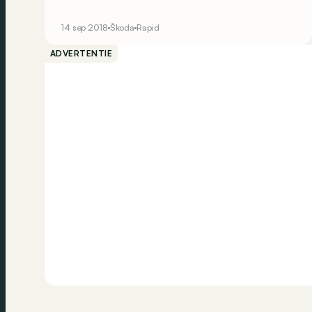
krijgt een andere naam. Op die manier wil Skoda
hem duidelijker profileren.
14 sep 2018
Škoda
Rapid
ADVERTENTIE