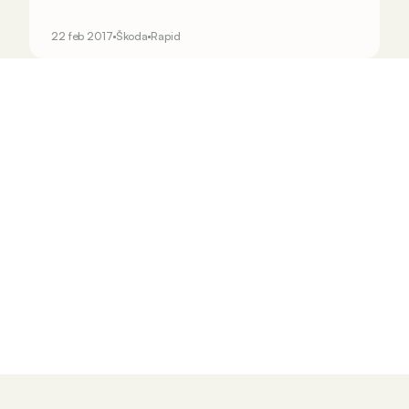
zouden we nog vergeten dat de Tsjechen ook
nog de Rapid in hun rangen hebben rondrijden.
22 feb 2017
Škoda
Rapid
Dat is al sinds 2012 het geval.