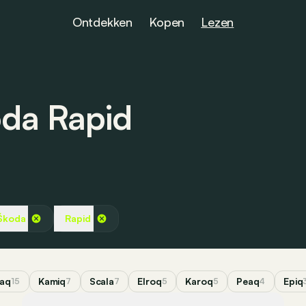
Ontdekken
Kopen
Lezen
oda Rapid
Škoda
Rapid
aq
Kamiq
Scala
Elroq
Karoq
Peaq
Epiq
15
7
7
5
5
4