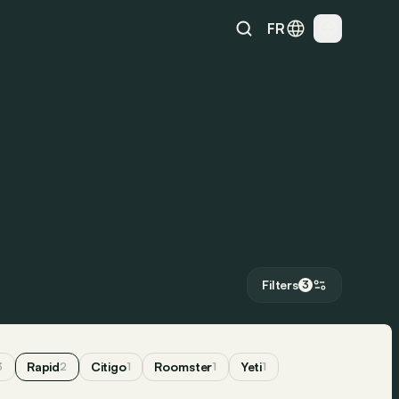
FR
Filters
3
Rapid
Citigo
Roomster
Yeti
3
2
1
1
1