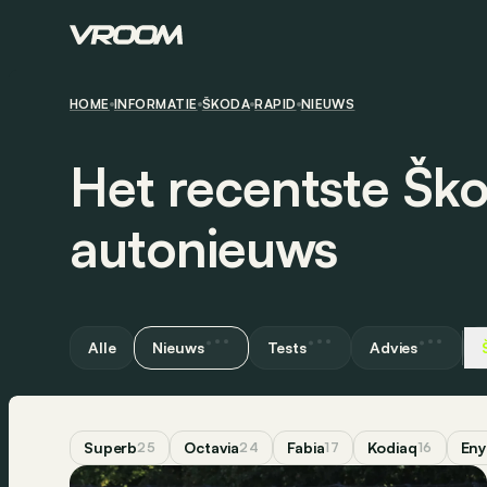
HOME
INFORMATIE
ŠKODA
RAPID
NIEUWS
Het recentste Šk
autonieuws
Alle
Nieuws
Tests
Advies
Superb
Octavia
Fabia
Kodiaq
Eny
25
24
17
16