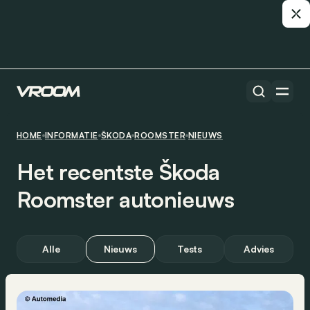
HOME
INFORMATIE
ŠKODA
ROOMSTER
NIEUWS
Het recentste Škoda
Roomster autonieuws
Alle
Nieuws
Tests
Advies