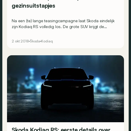
gezinsuitstapjes
Na een (te) lange teasingcampagne laat Skoda eindelijk
zijn Kodiaq RS volledig los. De grote SUV krijgt de
krachtigste dieselmotor ooit in een Skoda.
2 okt 2018
Škoda
Kodiaq
Skoda Kodiaq RS: eerste details over