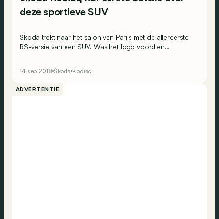
deze sportieve SUV
Skoda trekt naar het salon van Parijs met de allereerste
RS-versie van een SUV. Was het logo voordien
voorbehouden voor de occasionele Fabia en de
Octavia, dan valt nu de grote Kodiaq die eer te beurt. Dit
14 sep 2018
Škoda
Kodiaq
zijn alvast de eerste details die de Tsjechen prijsgeven.
ADVERTENTIE