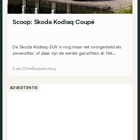
Scoop: Skoda Kodiaq Coupé
De Skoda Kodiaq-SUV is nog maar net voorgesteld als
zevenzitter, of daar zijn de eerste geruchten al. Het
Tsjechische merk zou het model ook als coupé kunnen
uitbrengen!
5 okt 2016
Škoda
Kodiaq
ADVERTENTIE