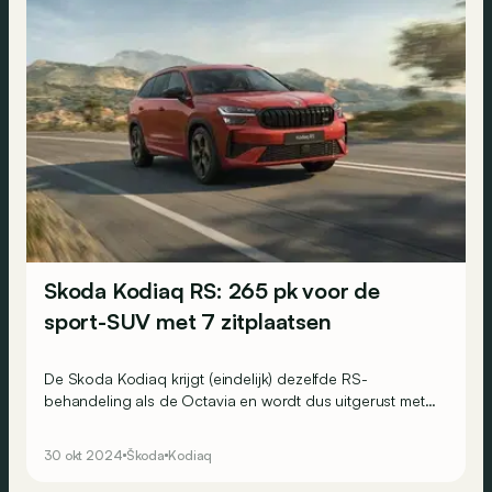
Skoda Kodiaq RS: 265 pk voor de
sport-SUV met 7 zitplaatsen
De Skoda Kodiaq krijgt (eindelijk) dezelfde RS-
behandeling als de Octavia en wordt dus uitgerust met
dezelfde 2.0 TSI EVO-motor van 195 kW (265 pk) en
400 Nm.
30 okt 2024
Škoda
Kodiaq