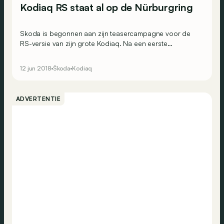
Kodiaq RS staat al op de Nürburgring
Skoda is begonnen aan zijn teasercampagne voor de
RS-versie van zijn grote Kodiaq. Na een eerste
mysterieuze foto lossen de Tsjechen nu een video van
de SUV op de Nürburgring.
12 jun 2018
Škoda
Kodiaq
ADVERTENTIE