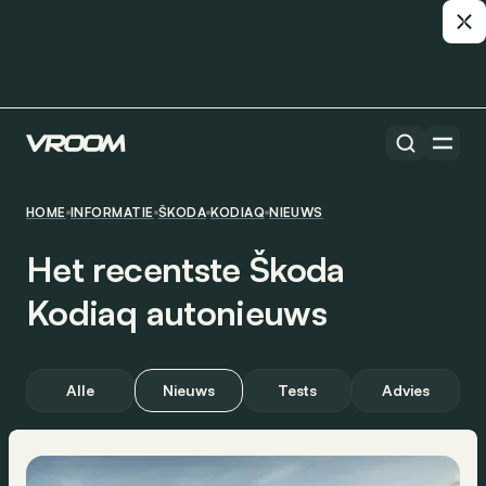
HOME
INFORMATIE
ŠKODA
KODIAQ
NIEUWS
Het recentste Škoda
Kodiaq autonieuws
Alle
Nieuws
Tests
Advies