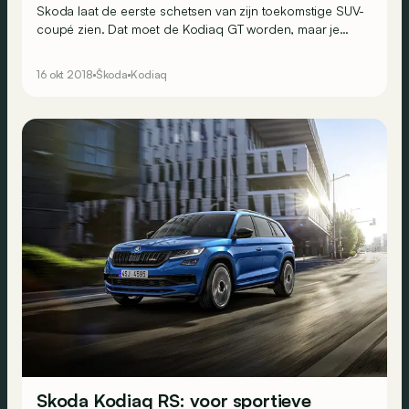
Skoda laat de eerste schetsen van zijn toekomstige SUV-
coupé zien. Dat moet de Kodiaq GT worden, maar je
loopt er best nog niet te hard voor van stapel…
16 okt 2018
Škoda
Kodiaq
Skoda Kodiaq RS: voor sportieve