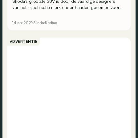
Skoda’s grootste SUV is door de vaardige designers
van het Tsjechische merk onder handen genomen voor
een facelift halverwege zijn carrière. De esthetische
wijzigingen springen niet echt in het oog, maar onder de
14 apr 2021
Škoda
Kodiaq
motorkap gaat de Kodiaq voor veel meer sportiviteit.
ADVERTENTIE