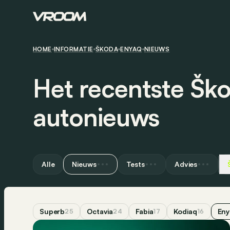
HOME
INFORMATIE
ŠKODA
ENYAQ
NIEUWS
Het recentste Šk
autonieuws
Alle
Nieuws
Tests
Advies
Superb
Octavia
Fabia
Kodiaq
Eny
25
24
17
16