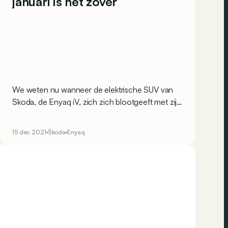
januari is het zover
We weten nu wanneer de elektrische SUV van
Skoda, de Enyaq iV, zich zich blootgeeft met zijn
nieuwe coupé-koetswerk.
15 dec 2021
Škoda
Enyaq