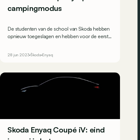
campingmodus
De studenten van de school van Skoda hebben
opnieuw toegeslagen en hebben voor de eerste
keer een elektrische wagen aangepakt.
28 jun 2023
Škoda
Enyaq
Skoda Enyaq Coupé iV: eind