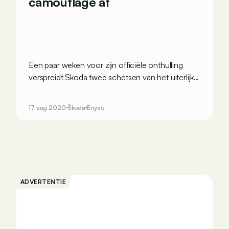
camouflage af
Een paar weken voor zijn officiële onthulling
verspreidt Skoda twee schetsen van het uiterlijk
van zijn nieuwe elektrische SUV.
17 aug 2020
Škoda
Enyaq
ADVERTENTIE