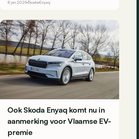
8 jan 2025
Škoda
Enyaq
Ook Skoda Enyaq komt nu in
aanmerking voor Vlaamse EV-
premie