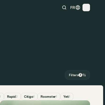
FR
Filters
3
Rapid
Citigo
Roomster
Yeti
3
2
1
1
1