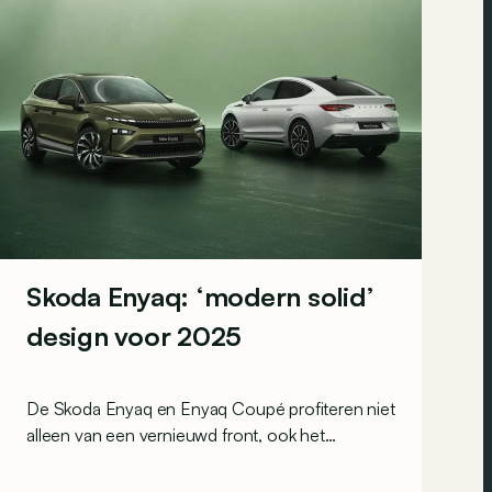
Skoda Enyaq: ‘modern solid’
design voor 2025
De Skoda Enyaq en Enyaq Coupé profiteren niet
alleen van een vernieuwd front, ook het
vermogen en de autonomie nemen (lichtjes) toe.