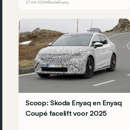
27 mrt 2026
Škoda
Enyaq
gezins-SUV zijn 'Simply Clever'-imago nog
verder. En de instapprijs daalt er in theorie ook
door.
Scoop: Skoda Enyaq en Enyaq
Coupé facelift voor 2025