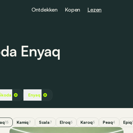
Ontdekken
Kopen
Lezen
oda Enyaq
Škoda
Enyaq
aq
Kamiq
Scala
Elroq
Karoq
Peaq
Epiq
15
7
7
5
5
4