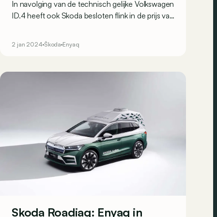
In navolging van de technisch gelijke Volkswagen
ID.4 heeft ook Skoda besloten flink in de prijs van
de Enyaq te knippen. Ook de Tsjechische
elektrische SUV zakt daarmee onder de
2 jan 2024
Škoda
Enyaq
magische grens van 40.000 euro.
Skoda Roadiaq: Enyaq in