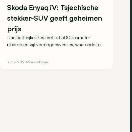
Skoda Enyaq iV: Tsjechische
stekker-SUV geeft geheimen
prijs
Drie batterijkeuzes met tot 500 kilometer
rijbereik en vijf vermogensversies, waaronder een
sportieve RS van 306 pk. Dat zijn een paar van
de geheimen die Skoda al verklapt over zijn
7 mei 2020
Škoda
Enyaq
elektrische SUV die eind dit jaar op de markt
komt.