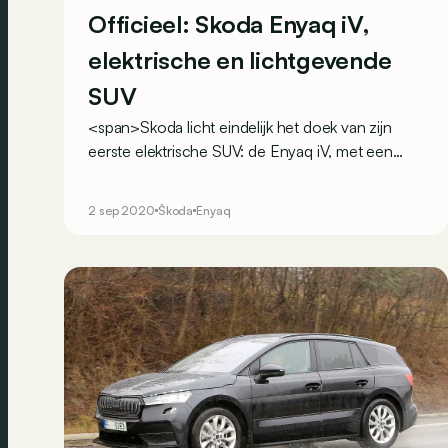
Officieel: Skoda Enyaq iV,
elektrische en lichtgevende
SUV
<span>Skoda licht eindelijk het doek van zijn
eerste elektrische SUV: de Enyaq iV, met een
verlicht radiatorrooster en tot 510 kilometer
rijbereik.</span>
2 sep 2020
Škoda
Enyaq