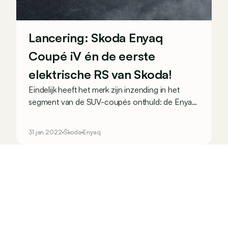
Lancering: Skoda Enyaq
Coupé iV én de eerste
elektrische RS van Skoda!
Eindelijk heeft het merk zijn inzending in het
segment van de SUV-coupés onthuld: de Enyaq
Coupé iV. En hij zorgt meteen ook voor de
première van de 100% elektrische RS-variant
31 jan 2022
Škoda
Enyaq
van het merk!