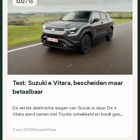
0.0
/ 10
Test: Suzuki e Vitara, bescheiden maar
betaalbaar
De eerste elektrische wagen van Suzuki is daar. De e
Vitara werd samen met Toyota ontwikkeld en biedt geen
flitsende prestaties, maar wel een correcte prijs en een
doordacht interieur. Eens zien wat dit geeft in de praktijk.
3 dec 2025
Suzuki
Vitara