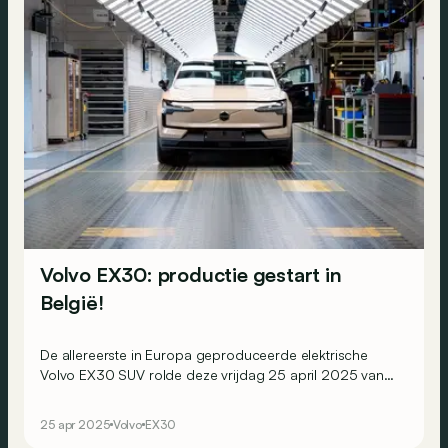
Volvo EX30: productie gestart in
België!
De allereerste in Europa geproduceerde elektrische
Volvo EX30 SUV rolde deze vrijdag 25 april 2025 van
de band in de fabriek van de Scandinavische
constructeur in Gent, België!
25 apr 2025
Volvo
EX30