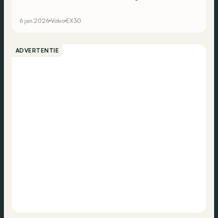
opgeladen, wat een batterijbrand zou kunnen
veroorzaken.
6 jan 2026
Volvo
EX30
ADVERTENTIE