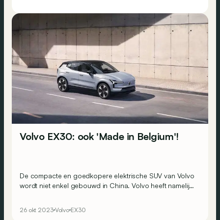
Volvo EX30: ook 'Made in Belgium'!
De compacte en goedkopere elektrische SUV van Volvo
wordt niet enkel gebouwd in China. Volvo heeft namelijk
bevestigd dat het de EX30 ook in Europa wil bouwen,
omdat er een grote vraag wordt verwacht. Goed nieuws
26 okt 2023
Volvo
EX30
voor de fabriek in Gent, waar de auto vanaf 2025 van