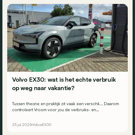
Volvo EX30: wat is het echte verbruik
op weg naar vakantie?
Tussen theorie en praktijk zit vaak een verschil... Daarom
controleert Vroom voor jou de verbruiks- en
actieradiuscijfers van autofabrikanten via realistische
testritten. Vandaag kruipen we achter het stuur van de
25 jul 2025
Volvo
EX30
elektrische Volvo EX30 voor een zomerse rit tussen
Brussel en de regio Keulen.