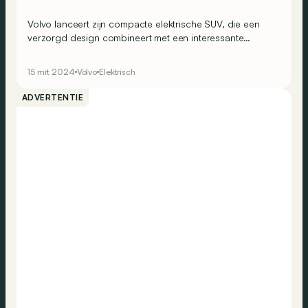
Volvo lanceert zijn compacte elektrische SUV, die een
verzorgd design combineert met een interessante
packaging en enkele slimme snufjes om zijn prijs te
drukken. Een bestseller in wording!
15 mrt 2024
Volvo
Elektrisch
ADVERTENTIE