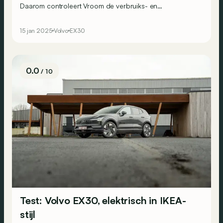
Daarom controleert Vroom de verbruiks- en
actieradiuscijfers van autofabrikanten met realistische
testritten op Belgische wegen. Vandaag testen we de
15 jan 2025
Volvo
EX30
Volvo EX30 Extended Range in putje winter.
0.0
/ 10
Test: Volvo EX30, elektrisch in IKEA-
stijl