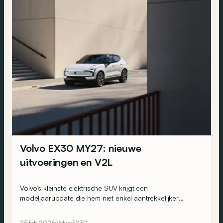
Volvo EX30 MY27: nieuwe
uitvoeringen en V2L
Volvo’s kleinste elektrische SUV krijgt een
modeljaarupdate die hem niet enkel aantrekkelijker
maakt, maar ook praktischer. De Volvo EX30 MY27 krijgt
namelijk een verfijnd interieur, extra uitvoeringen en een
25 feb 2026
Volvo
EX30