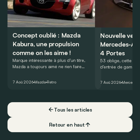
Concept oublié : Mazda
Nouvelle vers
Kabura, une propulsion
Mercedes-A
comme on les aime !
4 Portes
Marque intéressante à plus d’un titre,
53 oblige, cette nou
Mazda a toujours aimé ne rien faire
d’entrée de gamme
comme les autres. Ce concept présenté
GT Coupé 4 Portes 
au salon de Détroit en 2006 le prouve
un six-cylindre en li
7 Aoû 2026
Mazda
Retro
7 Aoû 2026
Mercedes
de la plus belle des manières…
moins…
Tous les articles
Retour en haut