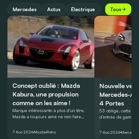
Mercedes
Actus
Électrique
Guide
Tous
Concept oublié : Mazda
Nouvelle vers
Kabura, une propulsion
Mercedes-A
comme on les aime !
4 Portes
Marque intéressante à plus d’un titre,
53 oblige, cette nou
Mazda a toujours aimé ne rien faire
d’entrée de gamme
comme les autres. Ce concept présenté
GT Coupé 4 Portes 
au salon de Détroit en 2006 le prouve
un six-cylindre en li
7 Aoû 2026
Mazda
Retro
7 Aoû 2026
Mercedes
de la plus belle des manières…
moins…