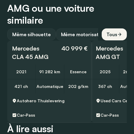
AMG ou une voiture
similaire
Même silhouette
Même motorisation
Tous
Mercedes
40 999 €
Mercedes
CLA 45 AMG
AMG GT
2021
91 282 km
Essence
2025
26 5
421 ch
Automatique
202 g/km
367 ch
Autom
Autohero
Thuislevering
Car-Pass
Car-Pass
À lire aussi