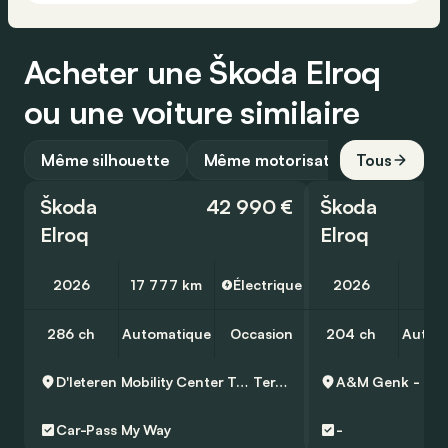
Acheter une Škoda Elroq
ou une voiture similaire
Même silhouette
Même motorisation
Tous
Škoda
42 990 €
Škoda
Elroq
Elroq
2026
17 777 km
Électrique
2026
10
286 ch
Automatique
Occasion
204 ch
Autom
D'Ieteren Mobility Center Ternat
Ternat
A&M Genk - Sk
Car-Pass
My Way
-