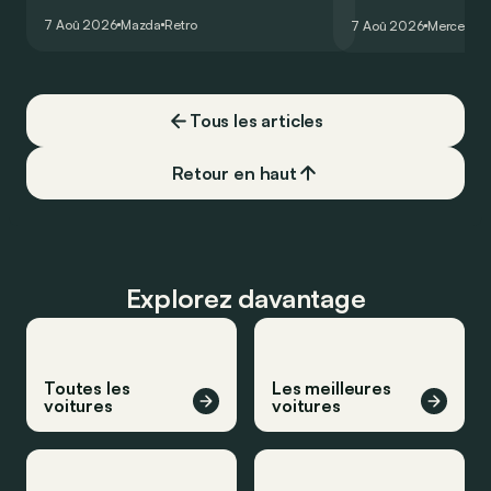
au salon de Détroit en 2006 le prouve
un six-cylindre en li
7 Aoû 2026
Mazda
Retro
7 Aoû 2026
Mercedes
de la plus belle des manières…
moins…
Tous les articles
Retour en haut
Explorez davantage
Toutes les
Les meilleures
voitures
voitures