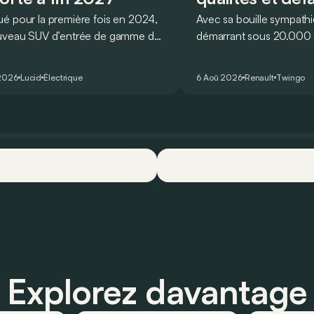
é pour la première fois en 2024,
Avec sa bouille sympathi
uveau SUV d’entrée de gamme de
démarrant sous 20.000 €
devait initialement enrichir la
Twingo E-Tech figure pa
 du constructeur d’ici la fin de
citadines électriques les 
2026
Lucid
Électrique
6 Aoû 2026
Renault
Twingo
ée 2026.
séduisantes du moment.
que l’idylle se confirme à
ses principaux points for
quelques faiblesses.
Explorez davantage