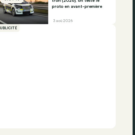
tron (2026), on teste le
proto en avant-première
3 aoû 2026
UBLICITÉ