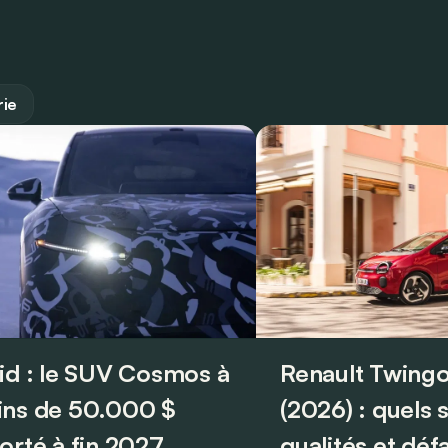
rie
id : le SUV Cosmos à
Renault Twingo
ns de 50.000 $
(2026) : quels 
orté à fin 2027
qualités et déf