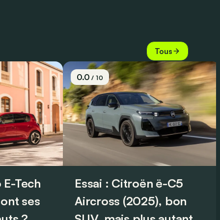
Tous
0.0
/ 10
 E-Tech
Essai : Citroën ë-C5
sont ses
Aircross (2025), bon
auts ?
SUV, mais plus autant