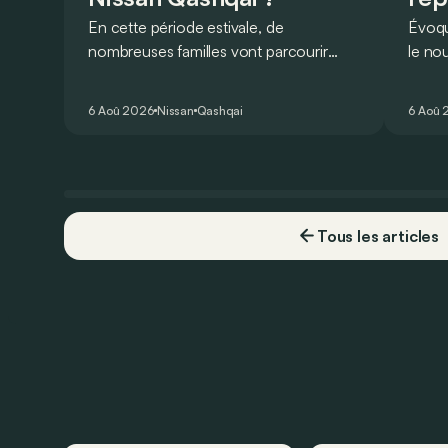
En cette période estivale, de
Évoqu
nombreuses familles vont parcourir
le no
2.000 km durant leurs vacances.
Lucid 
Visiblement, en optant pour le Nissan
gamme
6 Aoû 2026
Nissan
Qashqai
6 Aoû 
Qashqai e-Power, il serait possible de
l’ann
couvrir toute cette distance… sans
devoir chercher la moindre pompe à
carburant, ni borne de recharge. Est-ce
vrai ?
Tous les articles