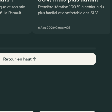
que et son prix
Première itération 100 % électrique du
, la Renault
plus familial et confortable des SUV
rmi les
français, le Citroën ë-C5 Aircross est-il
plus
à la hauteur de son prédécesseur ?
6 Aoû 2026
Citroën
C5
 Mais est-ce
 l’usage ? Voici
ts… et ses
Retour en haut