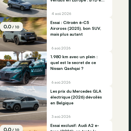
Jaecco dominent
4 aoû 2026
Essai : Citroën ë-C5
0.0
/ 10
Aircross (2025), bon SUV,
mais plus autant
6 aoû 2026
1.980 km avec un plein :
quel est le secret de ce
Nissan Qashqai ?
6 aoû 2026
Les prix du Mercedes GLA
électrique (2026) dévoilés
en Belgique
3 aoû 2026
Essai exclusif: Audi A2 e-
0.0
/ 10