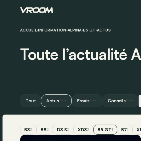
ACCUEIL
INFORMATION
ALPINA
B5 GT
ACTUS
Toute l’actualité 
Tout
Actus
Essais
Conseils
B3
B8
D3 S
XD3
B5 GT
B7
X
2
2
2
2
1
1