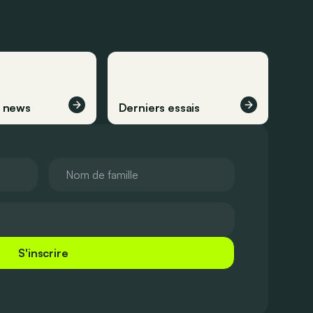
s news
Derniers essais
S'inscrire