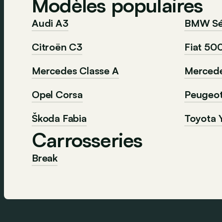
Modèles populaires
Audi A3
BMW Sér
Citroën C3
Fiat 50
Mercedes Classe A
Mercede
Opel Corsa
Peugeo
Škoda Fabia
Toyota Y
Carrosseries
Break