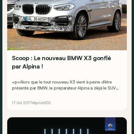
Scoop : Le nouveau BMW X3 gonflé
par Alpina !
<p>Alors que le tout nouveau X3 vient à peine d’être
présenté par BMW, le préparateur Alpina a déjà le SUV
dans son viseur&nbsp;! Voici d’ailleurs une version à
hautes performances du modèle, surprise en pleine
17 Oct 2017
Alpina
XD3
phase de test.</p> <br><br><br>