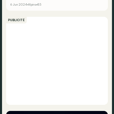
305 km/h !
6 Jun 2024
Alpina
B3
PUBLICITÉ