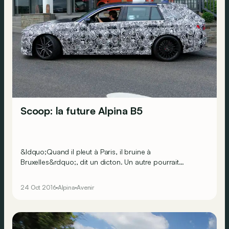
Scoop: la future Alpina B5
&ldquo;Quand il pleut à Paris, il bruine à
Bruxelles&rdquo;, dit un dicton. Un autre pourrait
dire&nbsp;: &laquo;&nbsp;quand BMW lance une
nouvelle Série 5, sa déclinaison Alpina B5 n&rsquo;est
24 Oct 2016
Alpina
Avenir
pas loin&nbsp;&raquo;...