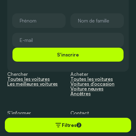
S'inscrire
Chercher
Acheter
Toutes les voitures
Toutes les voitures
Les meilleures voitures
Voitures d’occasion
Voiture neuves
Ancêtres
S’informer
Contact
Tout
Publiez vos voitures
Actus
Contactez-nous
Filtres
2
Conseils
Essais