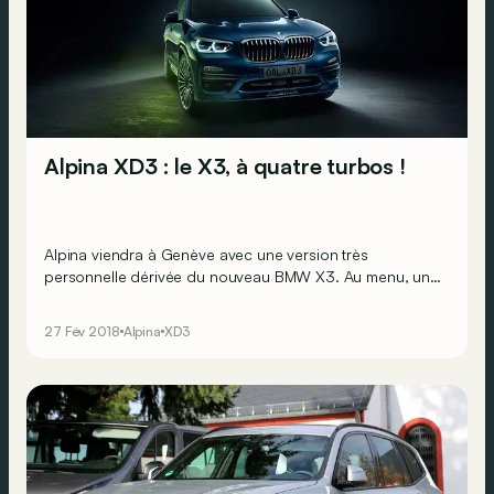
Alpina XD3 : le X3, à quatre turbos !
Alpina viendra à Genève avec une version très
personnelle dérivée du nouveau BMW X3. Au menu, un
six cylindres diesel gavé en air frais par l’intermédiaire
de…quatre turbos !
27 Fév 2018
Alpina
XD3