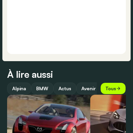
À lire aussi
Alpina
BMW
Actus
Avenir
Tous
Design