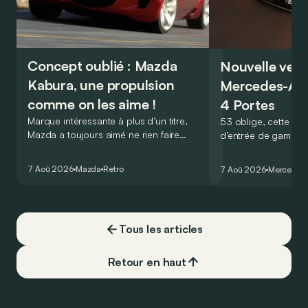
Concept oublié : Mazda
Nouvelle vers
Kabura, une propulsion
Mercedes-A
comme on les aime !
4 Portes
Marque intéressante à plus d’un titre,
53 oblige, cette nou
Mazda a toujours aimé ne rien faire
d’entrée de gamme
comme les autres. Ce concept présenté
GT Coupé 4 Portes 
au salon de Détroit en 2006 le prouve
un six-cylindre en li
7 Aoû 2026
Mazda
Retro
7 Aoû 2026
Mercedes
de la plus belle des manières…
moins…
Tous les articles
Retour en haut