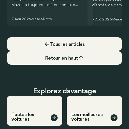
Mazda a toujours aimé ne rien faire
d’entrée de gamme
comme les autres. Ce concept présenté
GT Coupé 4 Portes 
au salon de Détroit en 2006 le prouve
un six-cylindre en li
7 Aoû 2026
Mazda
Retro
7 Aoû 2026
Mercedes
de la plus belle des manières…
moins…
Tous les articles
Retour en haut
Explorez davantage
Toutes les
Les meilleures
voitures
voitures