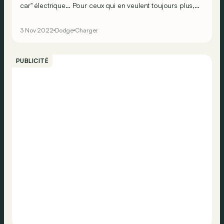
car" électrique… Pour ceux qui en veulent toujours plus,
des versions encore plus méchantes sont prévues, avec
un système électrique passant de 400 à 800V !
3 Nov 2022
Dodge
Charger
PUBLICITÉ