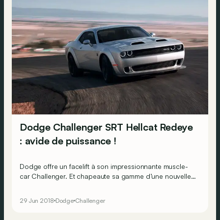
Dodge Challenger SRT Hellcat Redeye
: avide de puissance !
Dodge offre un facelift à son impressionnante muscle-
car Challenger. Et chapeaute sa gamme d’une nouvelle
variante diabolique encore plus puissante que la version
Hellcat&nbsp;: la Hellcat Redeye. Un missile de près de
29 Jun 2018
Dodge
Challenger
800 ch&nbsp;!