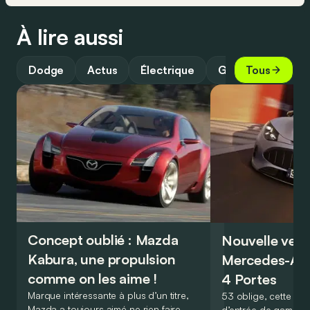
À lire aussi
Dodge
Actus
Électrique
Guide
Tous
Concept oublié : Mazda
Nouvelle vers
Kabura, une propulsion
Mercedes-A
comme on les aime !
4 Portes
Marque intéressante à plus d’un titre,
53 oblige, cette nou
Mazda a toujours aimé ne rien faire
d’entrée de gamme