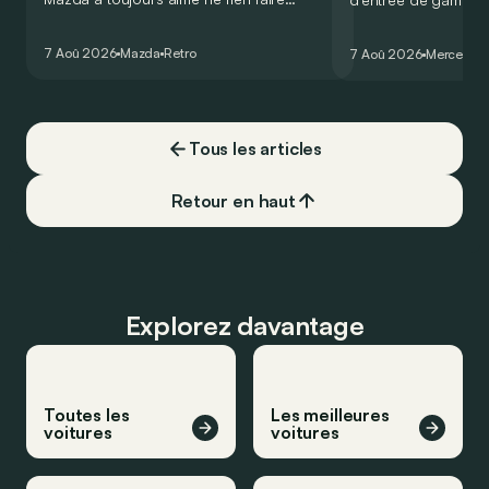
comme les autres. Ce concept présenté
GT Coupé 4 Portes 
au salon de Détroit en 2006 le prouve
un six-cylindre en li
7 Aoû 2026
Mazda
Retro
7 Aoû 2026
Mercedes
de la plus belle des manières…
moins…
Tous les articles
Retour en haut
Explorez davantage
Toutes les
Les meilleures
voitures
voitures