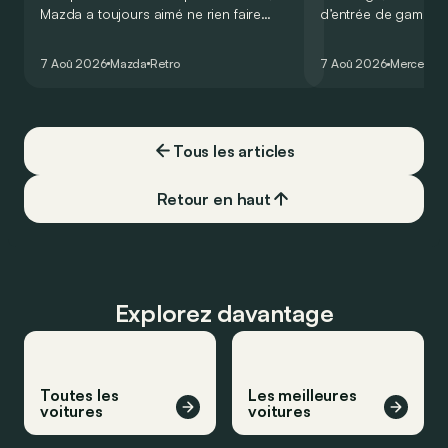
Mazda a toujours aimé ne rien faire
d’entrée de gamme
comme les autres. Ce concept présenté
GT Coupé 4 Portes 
au salon de Détroit en 2006 le prouve
un six-cylindre en li
7 Aoû 2026
Mazda
Retro
7 Aoû 2026
Mercedes
de la plus belle des manières…
moins…
Tous les articles
Retour en haut
Explorez davantage
Toutes les
Les meilleures
voitures
voitures